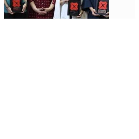
Bisnis
Pelajari
Peluang
Laris
Usaha
Bengkel
Motor
Listrik