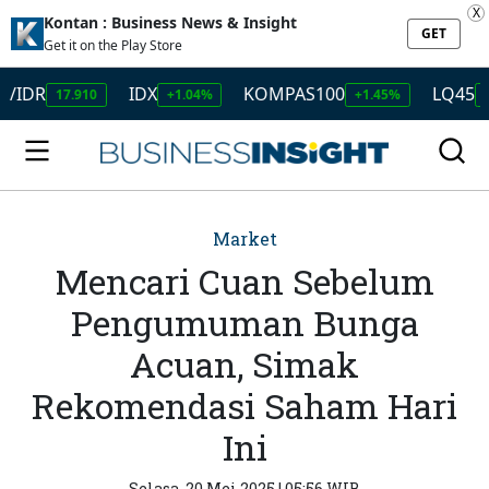
X
Kontan : Business News & Insight
GET
Get it on the Play Store
IDX
KOMPAS100
LQ45
17.910
+1.04%
+1.45%
+1.50%
Market
Mencari Cuan Sebelum
Pengumuman Bunga
Acuan, Simak
Rekomendasi Saham Hari
Ini
Selasa, 20 Mei 2025 | 05:56 WIB