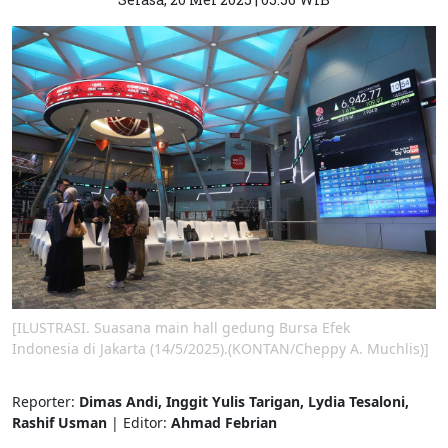
[ILUSTRASI. Suasana main hall gedung Bursa Efek
Indonesia di Jakarta (14/5/2025).(KONTAN/Cheppy A. Muchlis)]
Reporter:
Dimas Andi, Inggit Yulis Tarigan, Lydia Tesaloni,
Rashif Usman
| Editor:
Ahmad Febrian