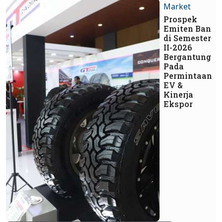
Market
Prospek
Emiten Ban
di Semester
II-2026
Bergantung
Pada
Permintaan
EV &
Kinerja
Ekspor