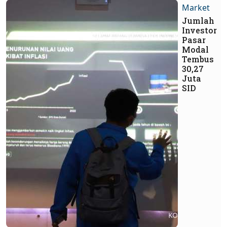
Market
Jumlah
Investor
Pasar
Modal
Tembus
30,27
Juta
SID