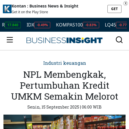
X
Kontan : Business News & Insight
GET
Get it on the Play Store
IDX
KOMPAS100
LQ45
I
840
-0.49%
-0.83%
-0.77%
Industri keuangan
NPL Membengkak,
Pertumbuhan Kredit
UMKM Semakin Melorot
Senin, 15 September 2025 | 06:00 WIB