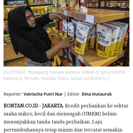
[ILUSTRASI. Pedagang menata produk UMKM di gerai UMKM
Pakesang Ternate, Maluku Utara, Jumat (22/8/2025). ]
Reporter:
Vatrischa Putri Nur
| Editor:
Dina Hutauruk
KONTAN.CO.ID - JAKARTA.
Kredit perbankan ke sektor
usaha mikro, kecil dan menengah (UMKM) belum
menunjukkan tanda-tanda perbaikan. Laju
pertumbuhannya tetap minim dan tercatat semakin