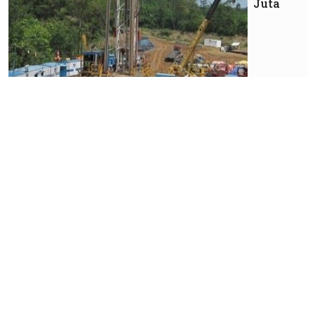
Juta
Industri
keuangan
Bank
Andalkan
Wealth
Management
Dongkrak
Pendapatan
Berbasis
Komisi