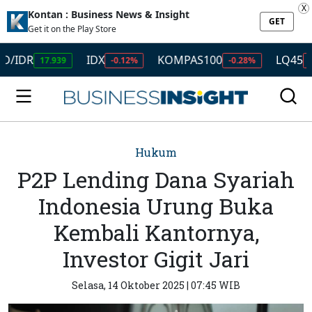
X
Kontan : Business News & Insight
GET
Get it on the Play Store
DR
IDX
KOMPAS100
LQ45
17.939
-0.12%
-0.28%
-0.49
Hukum
P2P Lending Dana Syariah
Indonesia Urung Buka
Kembali Kantornya,
Investor Gigit Jari
Selasa, 14 Oktober 2025 | 07:45 WIB