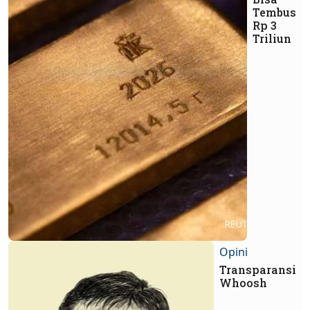
Tembus
Rp 3
Triliun
Opini
Transparansi
Whoosh