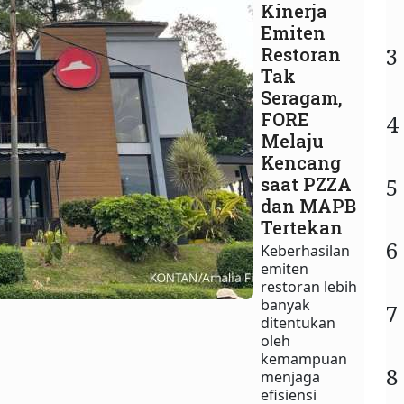
Kinerja
Emiten
3
Restoran
Tak
Seragam,
FORE
4
Melaju
Kencang
saat PZZA
5
dan MAPB
Tertekan
6
Keberhasilan
emiten
restoran lebih
banyak
7
ditentukan
oleh
kemampuan
8
menjaga
efisiensi