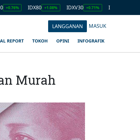
IDX80
IDXV30
IDXQ30
EM
%
+1.08%
+0.71%
+0.91%
MASUK
LANGGANAN
IAL REPORT
TOKOH
OPINI
INFOGRAFIK
aan Murah