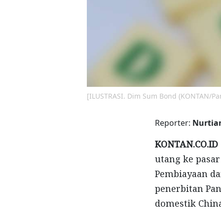
[ILUSTRASI. Dim Sum Bond (KONTAN/Panj
Reporter:
Nurtia
KONTAN.CO.ID 
utang ke pasar
Pembiayaan da
penerbitan Pan
domestik China