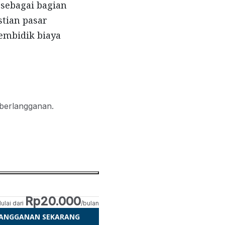
sebagai bagian
stian pasar
embidik biaya
 berlangganan.
Rp20.000
ulai dari
/bulan
LANGGANAN SEKARANG