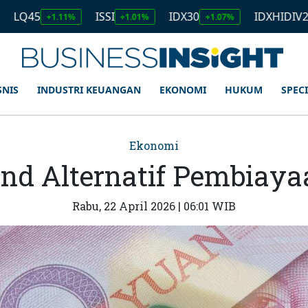
5
ISSI
IDX30
IDXHIDIV20
+1.11%
+1.01%
+1.07%
+0.76
SNIS
INDUSTRI KEUANGAN
EKONOMI
HUKUM
SPEC
Ekonomi
nd Alternatif Pembiay
Rabu, 22 April 2026 | 06:01 WIB