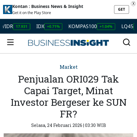
X
Kontan : Business News & Insight
GET
Get it on the Play Store
IDX
KOMPAS100
LQ45
17.931
+0.71%
+1.04%
+1.11%
Market
Penjualan ORI029 Tak
Capai Target, Minat
Investor Bergeser ke SUN
FR?
Selasa, 24 Februari 2026 | 03:30 WIB