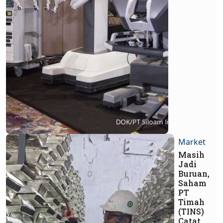
Market
Masih
Jadi
Buruan,
Saham
PT
Timah
(TINS)
Catat