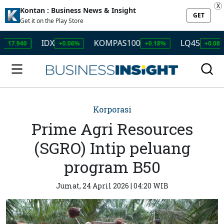
X
Kontan : Business News & Insight
GET
Get it on the Play Store
IDX
KOMPAS100
LQ45
IS
0
+0.06%
+0.18%
+0.08%
Korporasi
Prime Agri Resources
(SGRO) Intip peluang
program B50
Jumat, 24 April 2026 | 04:20 WIB