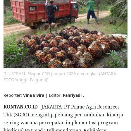
[ILUSTRASI. Ekspor CPO Januari 2026 meningkat (ANTARA
FOTO/Angga Palguna)]
Reporter:
Vina Elvira
| Editor:
Fahriyadi .
KONTAN.CO.ID -
JAKARTA. PT Prime Agri Resources
Tbk (SGRO) mengintip peluang pertumbuhan kinerja
seiring wacana percepatan implementasi program
biodiesel B50 pada Juli mendatang. Kebijakan