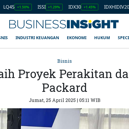
ISSI
IDX30
IDXHIDIV20
+1.50%
+1.29%
+1.45%
+1.11%
SNIS
INDUSTRI KEUANGAN
EKONOMI
HUKUM
SPEC
Bisnis
ih Proyek Perakitan dar
Packard
Jumat, 25 April 2025 | 05:11 WIB