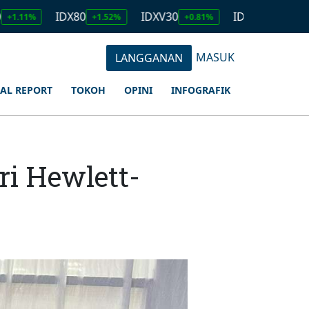
IDX80
IDXV30
IDXQ30
EMA
+1.52%
+0.81%
+1.23%
MASUK
LANGGANAN
IAL REPORT
TOKOH
OPINI
INFOGRAFIK
i Hewlett-