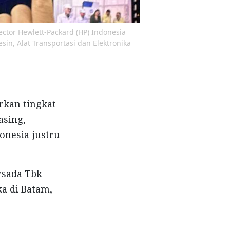
ector Hewlett-Packard (HP) Indonesia
in, Alat Transportasi dan Elektronika
rkan tingkat
asing,
onesia justru
rsada Tbk
a di Batam,