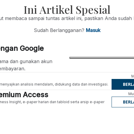
Ini Artikel Spesial
jut membaca sampai tuntas artikel ini, pastikan Anda sudah
Sudah Berlangganan?
Masuk
engan Google
ertama dan gunakan akun
embayaran.
M
BER
g menyajikan analisis mendalam, didukung data dan investigasi.
Premium Access
Mul
BER
ness Insight, e-paper harian dan tabloid serta arsip e-paper