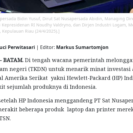
sapersada Bidin Yusuf, Dirut Sat Nusapersada Abidin, Managing Dir
i Kepresidenan RI Noudhy Valdryno, dan Dirjen Industri Logam, Mes
, Kepulauan Riau (24/4/2025).]
uci Perwitasari
| Editor:
Markus Sumartomjon
 - BATAM.
Di tengah wacana pemerintah melongga
am negeri (TKDN) untuk menarik minat investasi 
l Amerika Serikat yakni Hewlett-Packard (HP) Ind
it sejumlah produknya di Indonesia.
i setelah HP Indonesia menggandeng PT Sat Nusape
erakit beberapa produk laptop dan printer merek
PTSN.