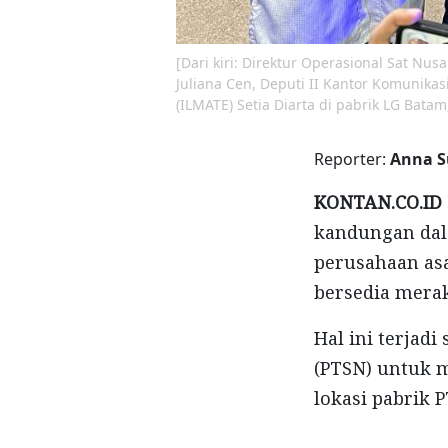
[Dari kiri: Direktur Operasional Sat Nu
Juliana Cen, Deputi II Kantor Komunikas
(ILMATE) Setia Diarta di pabrik LG Batam
Reporter:
Anna S
KONTAN.CO.ID
kandungan dal
perusahaan asa
bersedia merak
Hal ini terjad
(PTSN) untuk m
lokasi pabrik 