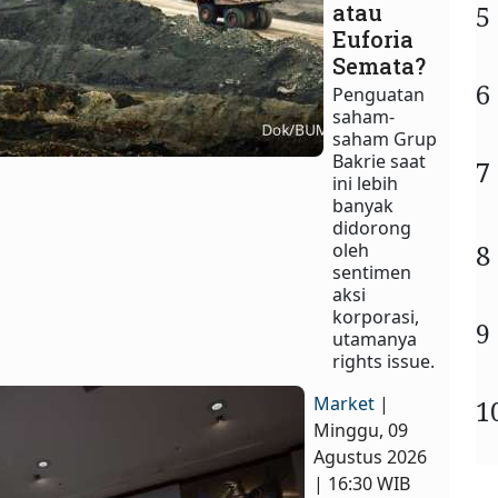
atau
5
Euforia
Semata?
6
Penguatan
saham-
saham Grup
Bakrie saat
7
ini lebih
banyak
didorong
8
oleh
sentimen
aksi
korporasi,
9
utamanya
rights issue.
Market
|
1
Minggu, 09
Agustus 2026
| 16:30 WIB