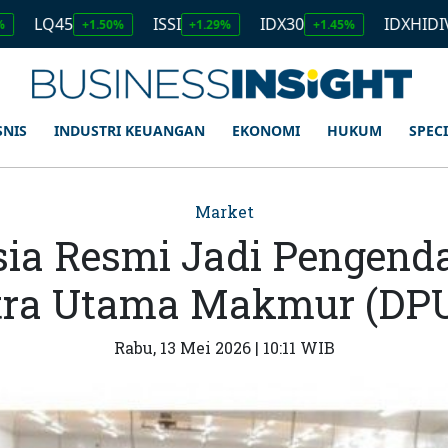
5
ISSI
IDX30
IDXHIDIV20
+1.50%
+1.29%
+1.45%
+1.11
SNIS
INDUSTRI KEUANGAN
EKONOMI
HUKUM
SPEC
Market
ia Resmi Jadi Pengend
tra Utama Makmur (DP
Rabu, 13 Mei 2026 | 10:11 WIB