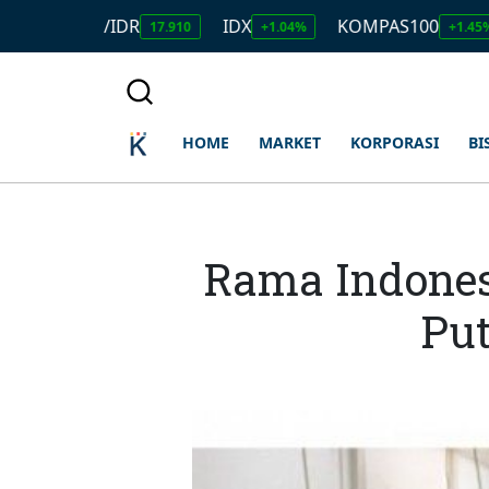
SD/IDR
IDX
KOMPAS100
LQ4
17.910
+1.04%
+1.45%
HOME
MARKET
KORPORASI
BI
Rama Indones
Pu