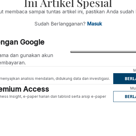
Ini Artikel Spesial
jut membaca sampai tuntas artikel ini, pastikan Anda sudah
Sudah Berlangganan?
Masuk
engan Google
ertama dan gunakan akun
embayaran.
M
BER
g menyajikan analisis mendalam, didukung data dan investigasi.
Premium Access
Mul
BER
ness Insight, e-paper harian dan tabloid serta arsip e-paper