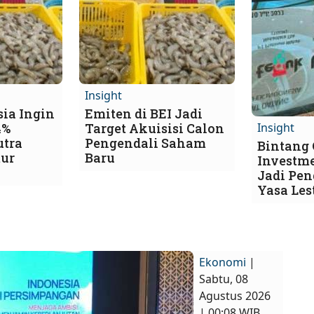
Insight
ia Ingin
Emiten di BEI Jadi
4%
Target Akuisisi Calon
Insight
utra
Pengendali Saham
Bintang
ur
Baru
Investm
Jadi Pen
Yasa Les
Ekonomi
|
Sabtu, 08
Agustus 2026
| 00:08 WIB