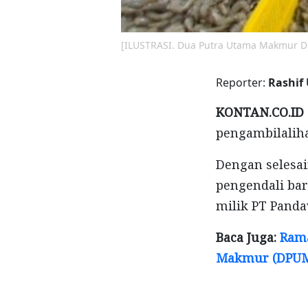
[ILUSTRASI. Dua Putra Utama Makmur 
Reporter:
Rashif
KONTAN.CO.ID 
pengambilalih
Dengan selesai
pengendali ba
milik PT Panda
Baca Juga:
Rama
Makmur (DPU