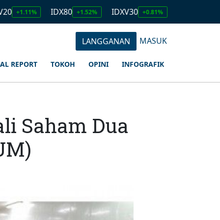
IDX80
IDXV30
IDXQ30
EM
%
+1.52%
+0.81%
+1.23%
MASUK
LANGGANAN
IAL REPORT
TOKOH
OPINI
INFOGRAFIK
ali Saham Dua
UM)