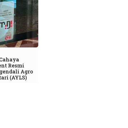
 Cahaya
ent Resmi
gendali Agro
tari (AYLS)