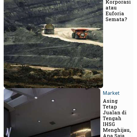
Korporasi
atau
Euforia
Semata?
Market
Asing
Tetap
Jualan di
Tengah
IHSG
Menghijau,
Apa Saja