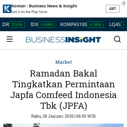
X
Kontan : Business News & Insight
GET
Get it on the Play Store
IDX
KOMPAS100
LQ45
17.910
+1.04%
+1.45%
+1.50%
Market
Ramadan Bakal
Tingkatkan Permintaan
Japfa Comfeed Indonesia
Tbk (JPFA)
Rabu, 28 Januari 2026 | 06:00 WIB