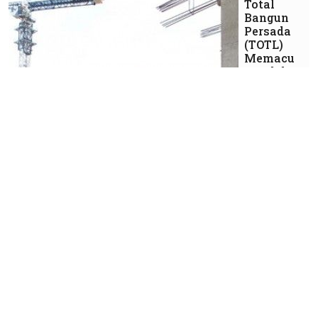
Total
Bangun
Persada
(TOTL)
Memacu
Perolehan
Kontrak
Baru
Bisnis
Upaya