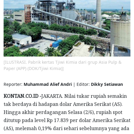
[ILUSTRASI. Pabrik kertas Tjiwi Kimia dari grup Asia Pulp &
Paper (APP) (DOK/Tjiwi Kimia)]
Reporter:
Muhammad Alief Andri
| Editor:
Dikky Setiawan
KONTAN.CO.ID -
JAKARTA. Nilai tukar rupiah semakin
tak berdaya di hadapan dolar Amerika Serikat (AS).
Hingga akhir perdagangan Selasa (2/6), rupiah spot
ditutup pada level Rp 17.839 per dolar Amerika Serikat
(AS), melemah 0,19% dari sehari sebelumnya yang ada