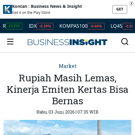
X
Kontan : Business News & Insight
GET
Get it on the Play Store
IDX
KOMPAS100
LQ45
I
.771
-0.39%
-0.66%
-0.56%
Market
Rupiah Masih Lemas,
Kinerja Emiten Kertas Bisa
Bernas
Rabu, 03 Juni 2026 | 07:35 WIB