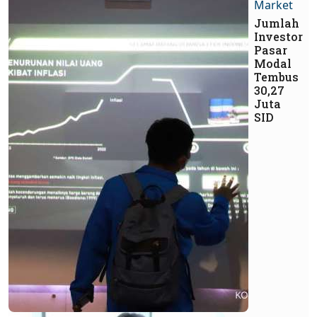
Market
Jumlah
Investor
Pasar
Modal
Tembus
30,27
Juta
SID