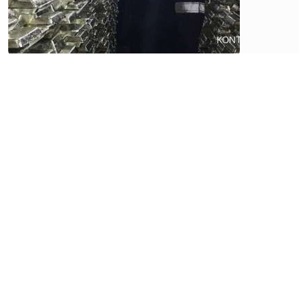
Ekonomi
Purbaya
Optimistis
Tax Ratio
Menyentuh
11% PDB