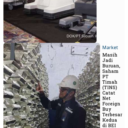
Market
Masih
Jadi
Buruan,
Saham
PT
Timah
(TINS)
Catat
Net
Foreign
Buy
Terbesar
Kedua
di BEI