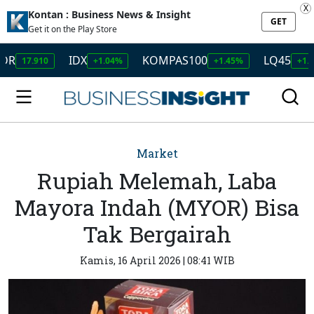
X
Kontan : Business News & Insight
GET
Get it on the Play Store
IDX
KOMPAS100
LQ45
7.910
+1.04%
+1.45%
+1.50%
Market
Rupiah Melemah, Laba
Mayora Indah (MYOR) Bisa
Tak Bergairah
Kamis, 16 April 2026 | 08:41 WIB