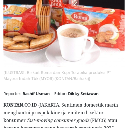
[ILUSTRASI. Biskuit Roma dan Kopi Torabika produksi PT
Mayora Indah Tbk (MYOR) (KONTAN/Baihaki)]
Reporter:
Rashif Usman
| Editor:
Dikky Setiawan
KONTAN.CO.ID -
JAKARTA. Sentimen domestik masih
menghantui prospek kinerja emiten di sektor
konsumer
fast-moving consumer goods
(FMCG) atau
barang konsumen yang bergerak cepat pada 2026.