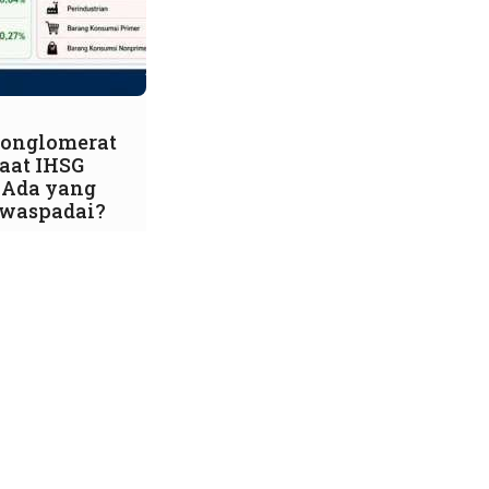
onglomerat
Saat IHSG
 Ada yang
iwaspadai?