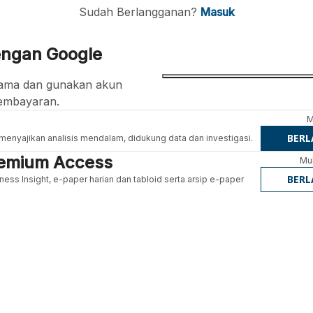
Sudah Berlangganan?
Masuk
engan Google
ertama dan gunakan akun
embayaran.
M
BER
g menyajikan analisis mendalam, didukung data dan investigasi.
Premium Access
Mul
BER
ness Insight, e-paper harian dan tabloid serta arsip e-paper