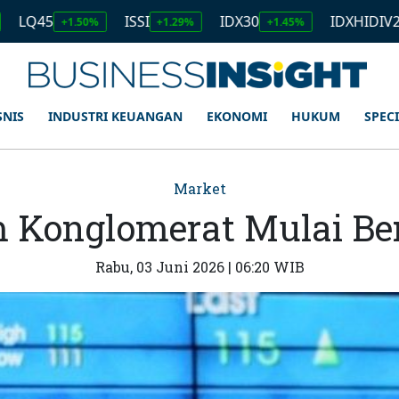
ISSI
IDX30
IDXHIDIV20
1.50%
+1.29%
+1.45%
+1.11%
SNIS
INDUSTRI KEUANGAN
EKONOMI
HUKUM
SPEC
Market
 Konglomerat Mulai Ber
Rabu, 03 Juni 2026 | 06:20 WIB