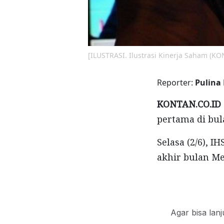
[ILUSTRASI. Ilustrasi Kinerja Saham (K
Reporter:
Pulina
KONTAN.CO.ID 
pertama di bula
Selasa (2/6), 
akhir bulan Me
Agar bisa lan