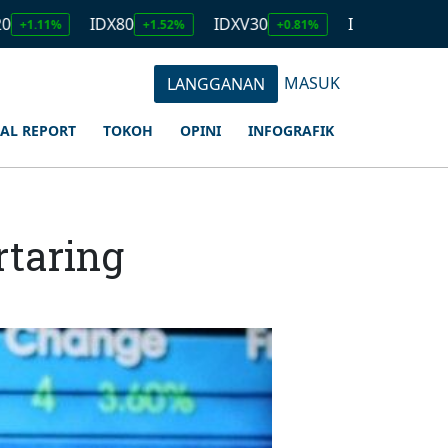
IDX80
IDXV30
IDXQ30
EMAS
+1.52%
+0.81%
+1.23%
MASUK
LANGGANAN
IAL REPORT
TOKOH
OPINI
INFOGRAFIK
taring