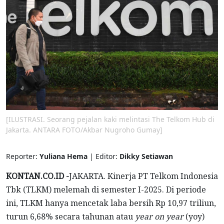
[ILUSTRASI. Seorang pejalan kaki melintasi The Telkom Hub di
Jakarta. ANTARA FOTO/Akbar Nugroho Gumay]
Reporter:
Yuliana Hema
| Editor:
Dikky Setiawan
KONTAN.CO.ID -
JAKARTA. Kinerja PT Telkom Indonesia
Tbk (TLKM) melemah di semester I-2025. Di periode
ini, TLKM hanya mencetak laba bersih Rp 10,97 triliun,
turun 6,68% secara tahunan atau
year on year
(yoy)