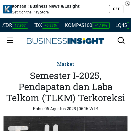
X
Kontan : Business News & Insight
GET
Get it on the Play Store
IDX
KOMPAS100
LQ45
17.907
+0.83%
+1.19%
+1.33%
Market
Semester I-2025,
Pendapatan dan Laba
Telkom (TLKM) Terkoreksi
Rabu, 06 Agustus 2025 | 06:15 WIB