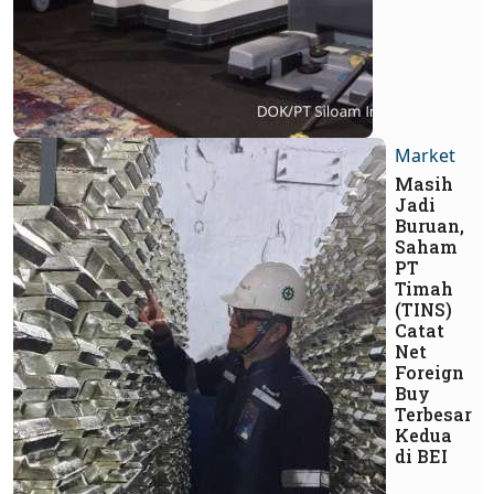
Market
Masih
Jadi
Buruan,
Saham
PT
Timah
(TINS)
Catat
Net
Foreign
Buy
Terbesar
Kedua
di BEI