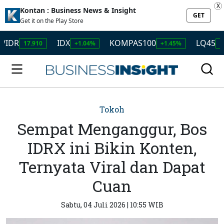
X
Kontan : Business News & Insight
GET
Get it on the Play Store
IDX
KOMPAS100
LQ45
17.910
+1.04%
+1.45%
+1.50%
Tokoh
Sempat Menganggur, Bos
IDRX ini Bikin Konten,
Ternyata Viral dan Dapat
Cuan
Sabtu, 04 Juli 2026 | 10:55 WIB