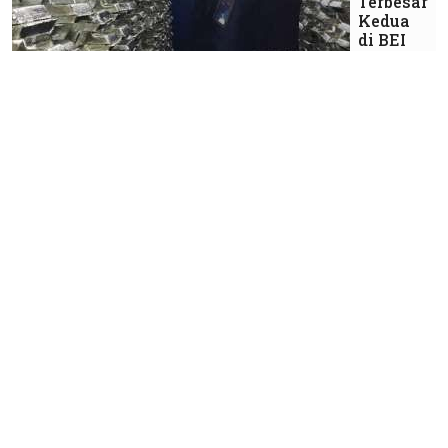
Terbesar
Kedua
di BEI
Ekonomi
Purbaya
Optimistis
Tax Ratio
Menyentuh
11% PDB