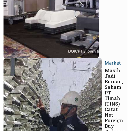
Market
Masih
Jadi
Buruan,
Saham
PT
Timah
(TINS)
Catat
Net
Foreign
Buy