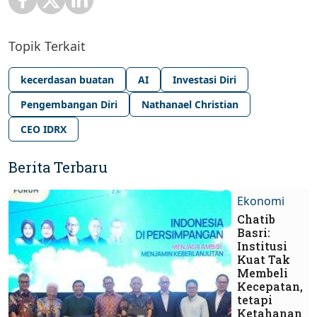
Topik Terkait
kecerdasan buatan
AI
Investasi Diri
Pengembangan Diri
Nathanael Christian
CEO IDRX
Berita Terbaru
Ekonomi
Chatib
Basri:
Institusi
Kuat Tak
Membeli
Kecepatan,
tetapi
Ketahanan