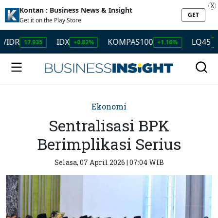
X
Kontan : Business News & Insight
GET
Get it on the Play Store
IDX
KOMPAS100
LQ45
17.935
+0.82%
+1.16%
+1.27%
Ekonomi
Sentralisasi BPK
Berimplikasi Serius
Selasa, 07 April 2026 | 07:04 WIB