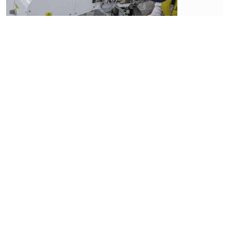
Ekonomi
Prabowo
Putuskan
Pengganti
Perry,
Pekan Ini