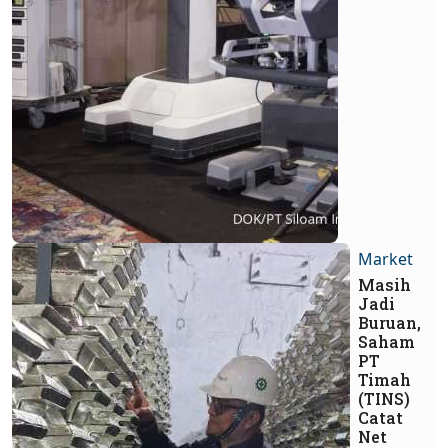
Market
Masih
Jadi
Buruan,
Saham
PT
Timah
(TINS)
Catat
Net