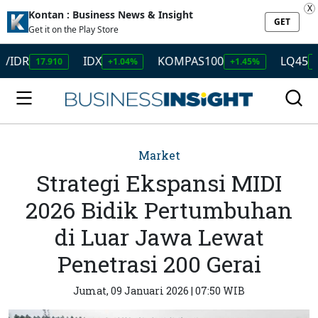
X
Kontan : Business News & Insight
GET
Get it on the Play Store
IDX
KOMPAS100
LQ45
17.910
+1.04%
+1.45%
+1.50%
Market
Strategi Ekspansi MIDI
2026 Bidik Pertumbuhan
di Luar Jawa Lewat
Penetrasi 200 Gerai
Jumat, 09 Januari 2026 | 07:50 WIB