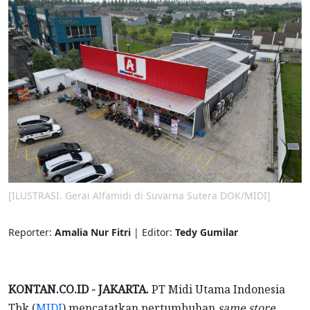
[ILUSTRASI. Gerai Alfamidi di Suvarna Sutera DOK/MIDI]
Reporter:
Amalia Nur Fitri
| Editor:
Tedy Gumilar
KONTAN.CO.ID - JAKARTA.
PT Midi Utama Indonesia
Tbk (
MIDI
) mencatatkan pertumbuhan
same store