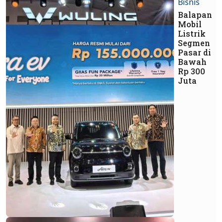
Bisnis
Balapan
Mobil
Listrik
Segmen
Pasar di
Bawah
Rp 300
Juta