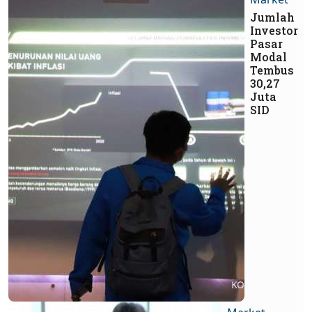
Jumlah
Investor
Pasar
Modal
Tembus
30,27
Juta
SID