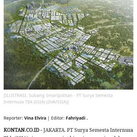
[ILUSTRASI. Subang Smartpolitan - PT Surya Semesta
Internusa Tbk (SSIA) (Dok/SSIA)]
Reporter:
Vina Elvira
| Editor:
Fahriyadi .
KONTAN.CO.ID -
JAKARTA. PT Surya Semesta Internusa