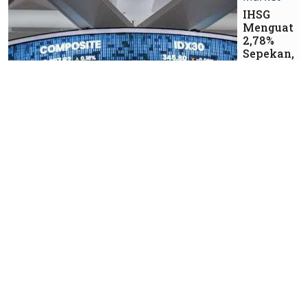
IHSG
Menguat
2,78%
Sepekan,
Saham
BBCA,
BMRI,
BBRI
hingga
BUMI
bisa Jadi
Pilihan
Bisnis