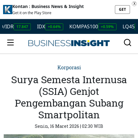
X
Kontan : Business News & Insight
GET
Get it on the Play Store
IDX
KOMPAS100
LQ45
17.847
+0.64%
+0.59%
+0.51%
Korporasi
Surya Semesta Internusa
(SSIA) Genjot
Pengembangan Subang
Smartpolitan
Senin, 16 Maret 2026 | 02:30 WIB