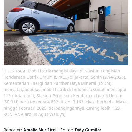
[ILUSTRASI. Mobil listrik mengisi daya di Stasiun Pengisian
Kendaraan Listrik Umum (SPKLU) di Jakarta, Senin (27/4/2026).
Kementerian Energi dan Sumber Daya Mineral (ESDM)
mencatat, populasi mobil listrik di Indonesia sudah mencapai
119 ribuan unit, Stasiun Pengisian Kendaraan Listrik Umum
(SPKLU) baru tersedia 4.892 titik di 3.163 lokasi berbeda. Maka,
hingga Februari 2026, perbandingannya kurang lebih 1:29.
KONTAN/Carolus Agus Waluyo]
Reporter:
Amalia Nur Fitri
| Editor:
Tedy Gumilar