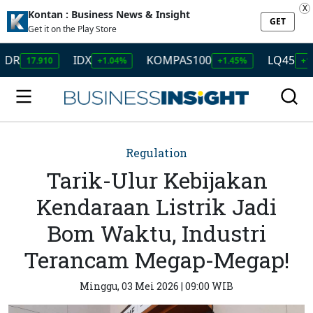
X
Kontan : Business News & Insight
GET
Get it on the Play Store
IDX
KOMPAS100
LQ45
17.910
+1.04%
+1.45%
+1.50%
Regulation
Tarik-Ulur Kebijakan
Kendaraan Listrik Jadi
Bom Waktu, Industri
Terancam Megap-Megap!
Minggu, 03 Mei 2026 | 09:00 WIB