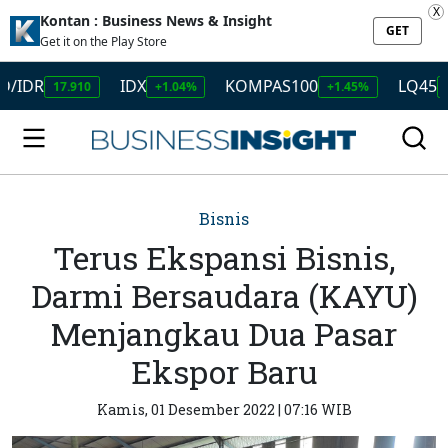
X
Kontan : Business News & Insight
GET
Get it on the Play Store
IDX
KOMPAS100
LQ45
17.910
+1.04%
+1.45%
+1.50%
Bisnis
Terus Ekspansi Bisnis,
Darmi Bersaudara (KAYU)
Menjangkau Dua Pasar
Ekspor Baru
Kamis, 01 Desember 2022 | 07:16 WIB