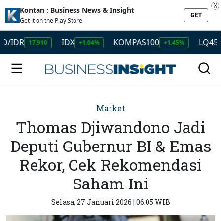
X
Kontan : Business News & Insight
GET
Get it on the Play Store
DR
IDX
KOMPAS100
LQ45
17.910
+1.04%
+1.45%
+1.5
Market
Thomas Djiwandono Jadi
Deputi Gubernur BI & Emas
Rekor, Cek Rekomendasi
Saham Ini
Selasa, 27 Januari 2026 | 06:05 WIB