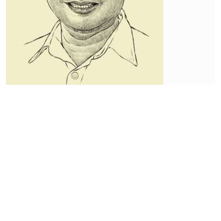
Market
Upaya
Penetrasi
Pasar
Alat
Farmasi
PT Esa
Medika
Mandiri
Tbk
(EMMI)