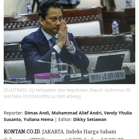
[ILUSTRASI. Uji kelayakan dan kepatutan Deputi Gubernur BI
(ANTARA FOTO/ASPRILLA DWI ADHA)]
Reporter:
Dimas Andi, Muhammad Alief Andri, Vendy Yhulia
Susanto, Yuliana Hema
| Editor:
Dikky Setiawan
KONTAN.CO.ID
. JAKARTA. Indeks Harga Saham