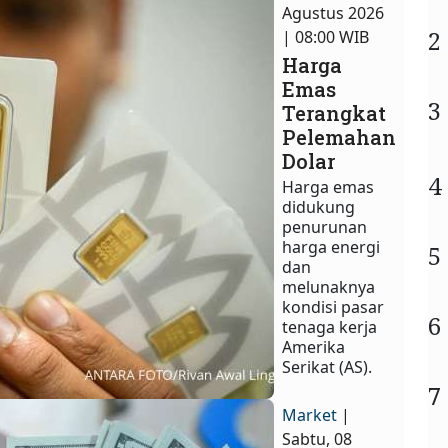
Agustus 2026
2
| 08:00 WIB
Harga
Emas
3
Terangkat
Pelemahan
Dolar
4
Harga emas
didukung
penurunan
harga energi
5
dan
melunaknya
kondisi pasar
6
tenaga kerja
Amerika
Serikat (AS).
7
Market
|
Sabtu, 08