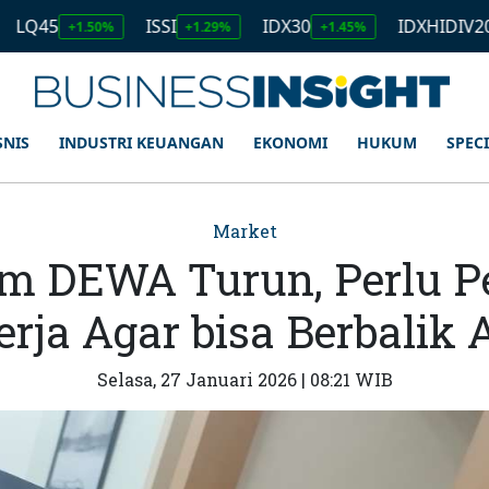
ISSI
IDX30
IDXHIDIV20
+1.50%
+1.29%
+1.45%
+1.11
SNIS
INDUSTRI KEUANGAN
EKONOMI
HUKUM
SPEC
Market
m DEWA Turun, Perlu 
erja Agar bisa Berbalik 
Selasa, 27 Januari 2026 | 08:21 WIB