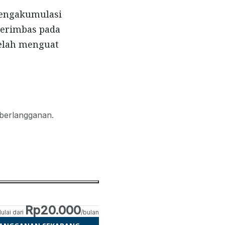
mengakumulasi
berimbas pada
telah menguat
 berlangganan.
Rp20.000
ulai dari
/bulan