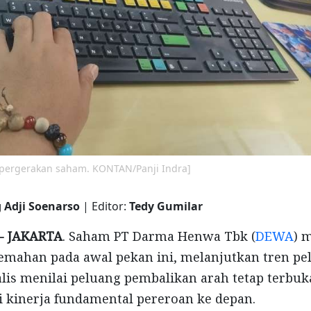
 pergerakan saham. KONTAN/Panji Indra]
 Adji Soenarso
| Editor:
Tedy Gumilar
- JAKARTA
. Saham PT Darma Henwa Tbk (
DEWA
) 
lemahan pada awal pekan ini, melanjutkan tren p
alis menilai peluang pembalikan arah tetap terbuka
i kinerja fundamental pereroan ke depan.