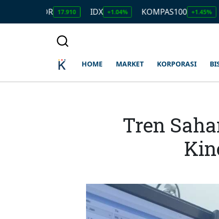
SD/IDR
IDX
KOMPAS100
LQ45
17.910
+1.04%
+1.45%
HOME
MARKET
KORPORASI
BI
Tren Saha
Kin