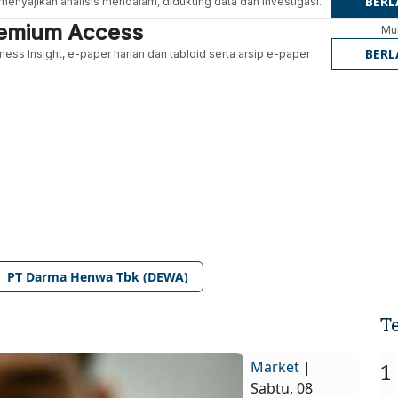
BER
g menyajikan analisis mendalam, didukung data dan investigasi.
Premium Access
Mul
BER
ness Insight, e-paper harian dan tabloid serta arsip e-paper
PT Darma Henwa Tbk (DEWA)
T
Market
|
1
Sabtu, 08