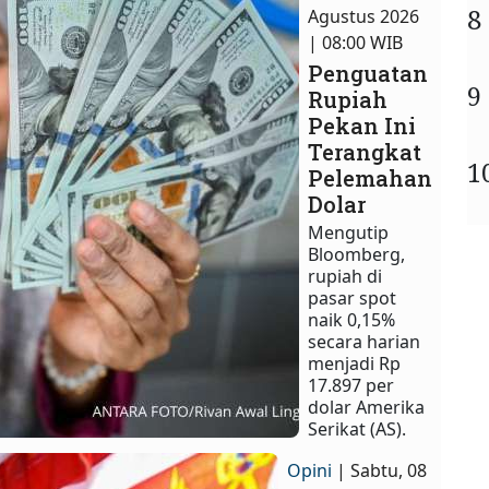
8
Agustus 2026
| 08:00 WIB
Penguatan
9
Rupiah
Pekan Ini
Terangkat
1
Pelemahan
Dolar
Mengutip
Bloomberg,
rupiah di
pasar spot
naik 0,15%
secara harian
menjadi Rp
17.897 per
dolar Amerika
Serikat (AS).
Opini
| Sabtu, 08