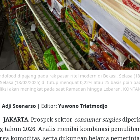
ndofood dipajang pada rak pasar ritel modern di Bekasi, Selasa (
lasa (18/02/2025) di tutup menguat 0,22% atau 25 basis poin pa
diksi akan meningkat pada saat Ramadan hingga Lebaran. KONTAN
 Adji Soenarso
| Editor:
Yuwono Triatmodjo
- JAKARTA.
Prospek sektor
consumer staples
diperk
 tahun 2026. Analis menilai kombinasi pemulihan 
rga komoditas, serta dukungan belanja pemerint