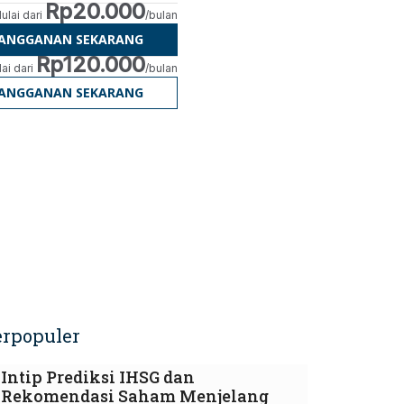
Rp20.000
ulai dari
/bulan
LANGGANAN SEKARANG
Rp120.000
ai dari
/bulan
LANGGANAN SEKARANG
erpopuler
Intip Prediksi IHSG dan
Rekomendasi Saham Menjelang