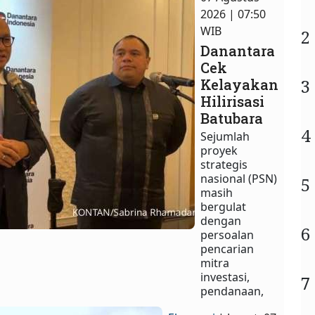
2026 | 07:50
WIB
2
Danantara
Cek
3
Kelayakan
Hilirisasi
Batubara
4
Sejumlah
proyek
strategis
nasional (PSN)
5
masih
bergulat
dengan
6
persoalan
pencarian
mitra
investasi,
7
pendanaan,