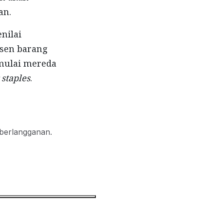
an.
nilai
usen barang
mulai mereda
staples
.
 berlangganan.