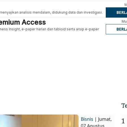
M
BER
g menyajikan analisis mendalam, didukung data dan investigasi.
Premium Access
Mul
BER
ness Insight, e-paper harian dan tabloid serta arsip e-paper
T
Bisnis
| Jumat,
1
07 Agustus