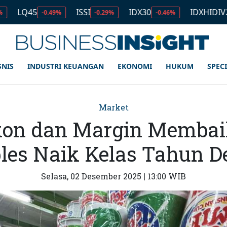
ISSI
IDX30
IDXHIDIV20
-0.49%
-0.29%
-0.46%
-0.35%
SNIS
INDUSTRI KEUANGAN
EKONOMI
HUKUM
SPEC
Market
skon dan Margin Membai
les Naik Kelas Tahun 
Selasa, 02 Desember 2025 | 13:00 WIB