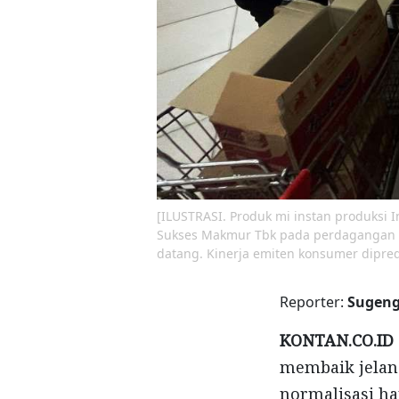
[ILUSTRASI. Produk mi instan produksi I
Sukses Makmur Tbk pada perdagangan Se
datang. Kinerja emiten konsumer dipre
Reporter:
Sugeng
KONTAN.CO.ID 
membaik jelang
normalisasi ha