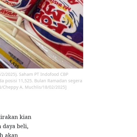
18/2/2025). Saham PT Indofood CBP
da posisi 11,525. Bulan Ramadan segera
/Cheppy A. Muchlis/18/02/2025]
irakan kian
daya beli,
ah akan