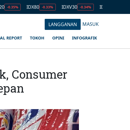
IDX80
IDXV30
IDXQ30
EMAS
-0.33%
-0.34%
-0.53%
MASUK
LANGGANAN
IAL REPORT
TOKOH
OPINI
INFOGRAFIK
k, Consumer
Depan