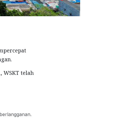
empercepat
ngan.
, WSKT telah
 berlangganan.