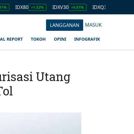
DX80
IDXV30
IDXQ30
EMAS
+1.52%
+0.81%
+1.23%
2.
MASUK
LANGGANAN
IAL REPORT
TOKOH
OPINI
INFOGRAFIK
risasi Utang
Tol