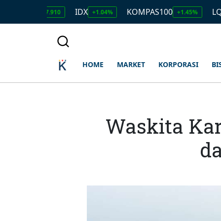
DR
IDX
KOMPAS100
LQ45
17.910
+1.04%
+1.45%
+1.5
HOME
MARKET
KORPORASI
BI
Waskita Kar
da