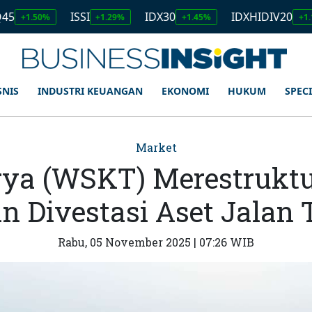
ISSI
IDX30
IDXHIDIV20
I
0%
+1.29%
+1.45%
+1.11%
SNIS
INDUSTRI KEUANGAN
EKONOMI
HUKUM
SPEC
Market
ya (WSKT) Merestruktu
n Divestasi Aset Jalan 
Rabu, 05 November 2025 | 07:26 WIB