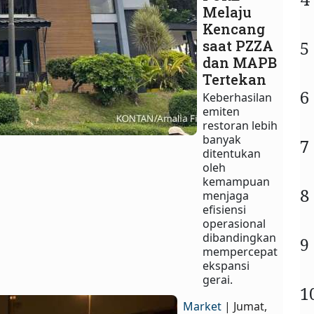
Melaju
Kencang
saat PZZA
5
dan MAPB
Tertekan
6
Keberhasilan
emiten
restoran lebih
banyak
7
ditentukan
oleh
kemampuan
8
menjaga
efisiensi
operasional
dibandingkan
9
mempercepat
ekspansi
gerai.
1
Market
| Jumat,