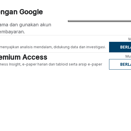
engan Google
ertama dan gunakan akun
embayaran.
M
BER
g menyajikan analisis mendalam, didukung data dan investigasi.
Premium Access
Mul
BER
ness Insight, e-paper harian dan tabloid serta arsip e-paper