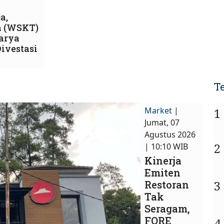
a,
a (WSKT)
arya
ivestasi
T
Market
|
1
Jumat, 07
Agustus 2026
2
| 10:10 WIB
Kinerja
Emiten
3
Restoran
Tak
Seragam,
FORE
4