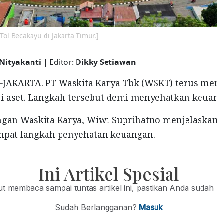
Tol Becakayu di Jakarta Timur.]
 Nityakanti
| Editor:
Dikky Setiawan
-
JAKARTA. PT Waskita Karya Tbk (WSKT) terus m
si aset. Langkah tersebut demi menyehatkan keua
ngan Waskita Karya, Wiwi Suprihatno menjelaskan
pat langkah penyehatan keuangan.
Ini Artikel Spesial
jut membaca sampai tuntas artikel ini, pastikan Anda sudah
Sudah Berlangganan?
Masuk