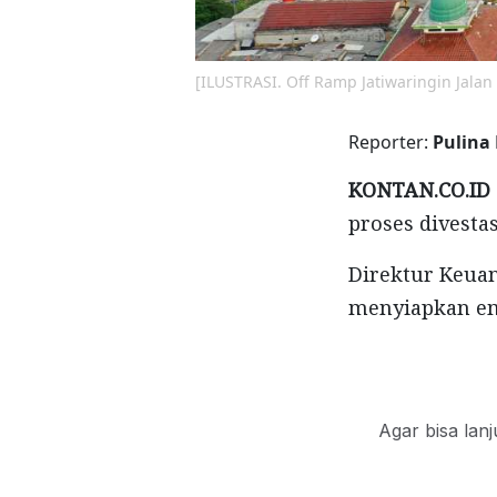
[ILUSTRASI. Off Ramp Jatiwaringin Jalan 
Reporter:
Pulina
KONTAN.CO.ID 
proses divesta
Direktur Keua
menyiapkan em
Agar bisa lan