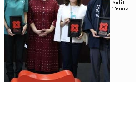
Sulit
Terurai
Bisnis
Pelajari
Peluang
Laris
Usaha
Bengkel
Motor