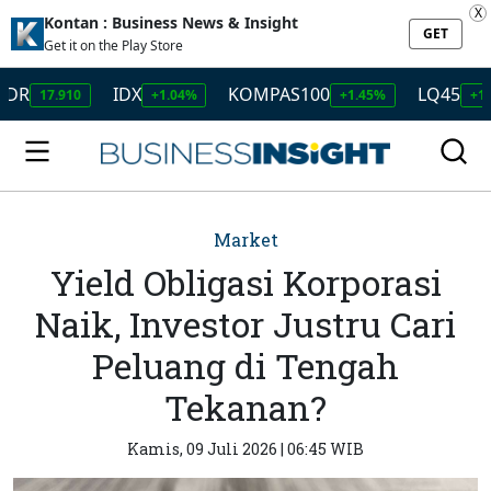
X
Kontan : Business News & Insight
GET
Get it on the Play Store
IDX
KOMPAS100
LQ45
7.910
+1.04%
+1.45%
+1.50%
Market
Yield Obligasi Korporasi
Naik, Investor Justru Cari
Peluang di Tengah
Tekanan?
Kamis, 09 Juli 2026 | 06:45 WIB