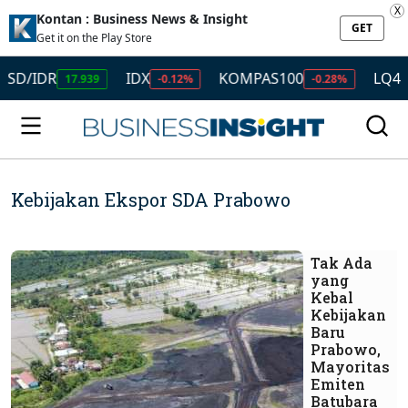
X
Kontan : Business News & Insight
GET
Get it on the Play Store
SD/IDR
IDX
KOMPAS100
LQ45
17.939
-0.12%
-0.28%
Kebijakan Ekspor SDA Prabowo
Tak Ada
yang
Kebal
Kebijakan
Baru
Prabowo,
Mayoritas
Emiten
Batubara