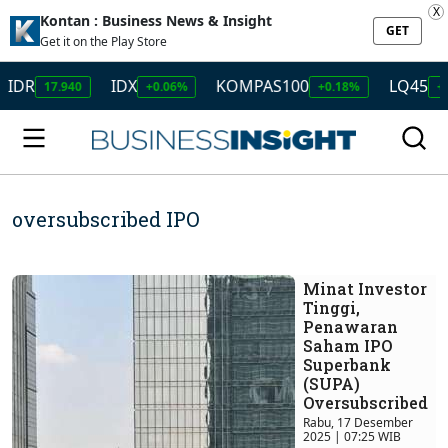
X
Kontan : Business News & Insight
GET
Get it on the Play Store
IDX
KOMPAS100
LQ45
17.940
+0.06%
+0.18%
+0.08%
oversubscribed IPO
Minat Investor
Tinggi,
Penawaran
Saham IPO
Superbank
(SUPA)
Oversubscribed
Rabu, 17 Desember
2025 | 07:25 WIB