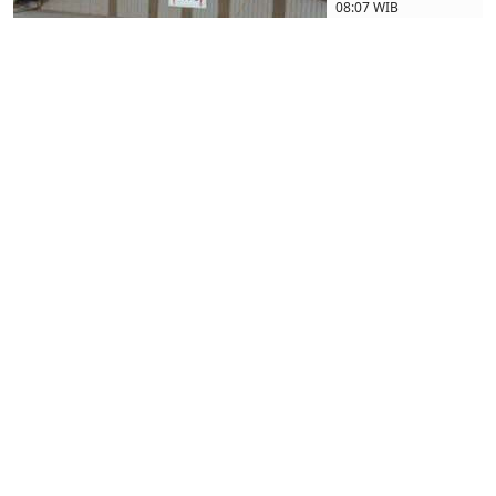
08:07 WIB
Bookbuilding
Saham DIVA
Oversubscribed
5,6 Kali
Kamis, 22 November
2018 | 10:52 WIB