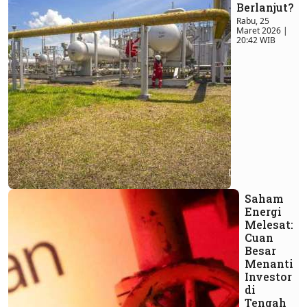
Berlanjut?
Rabu, 25
Maret 2026 |
20:42 WIB
Saham
Energi
Melesat:
Cuan
Besar
Menanti
Investor
di
Tengah