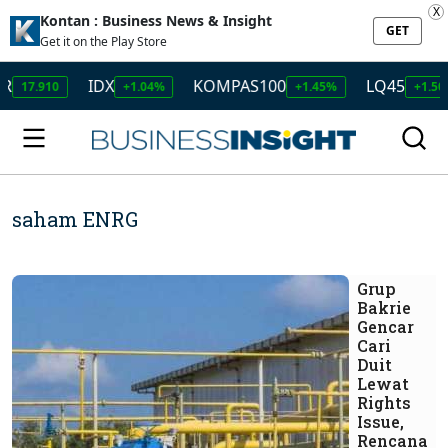
X
Kontan : Business News & Insight
GET
Get it on the Play Store
IDX
KOMPAS100
LQ45
ISSI
+1.04%
+1.45%
+1.50%
saham ENRG
Grup
Bakrie
Gencar
Cari
Duit
Lewat
Rights
Issue,
Rencana