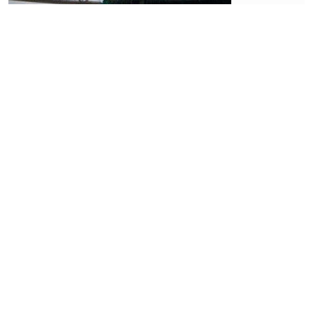
Saham
ENRG Terus
Menguat di
Tengah
Rencana
Private
Placement,
Masih
Layak
Akumulasi?
Kamis, 03 Juli
2025 | 07:20 WIB