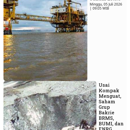
Minggu, 05 Juli 2026
| 09:05 WIB
Usai
Kompak
Menguat,
Saham
Grup
Bakrie
BRMS,
BUMI, dan
ENRG