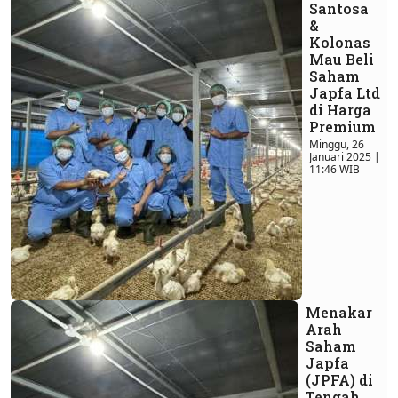
Santosa
&
Kolonas
Mau Beli
Saham
Japfa Ltd
di Harga
Premium
Minggu, 26
Januari 2025 |
11:46 WIB
Menakar
Arah
Saham
Japfa
(JPFA) di
Tengah