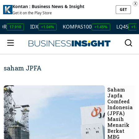
X
Kontan : Business News & Insight
GET
Get it on the Play Store
IDX
KOMPAS100
LQ45
ISS
+1.04%
+1.45%
+1.50%
saham JPFA
Saham
Japfa
Comfeed
Indonesia
(JPFA)
Masih
Menarik
Berkat
MBG