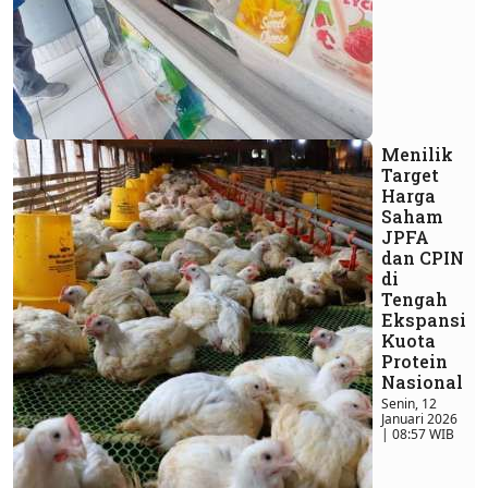
Menilik
Target
Harga
Saham
JPFA
dan CPIN
di
Tengah
Ekspansi
Kuota
Protein
Nasional
Senin, 12
Januari 2026
| 08:57 WIB