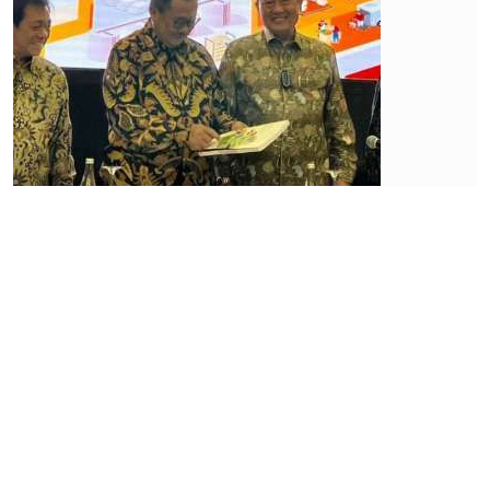
Gelar
Private
Placement,
Japfa
Comfeed
(JPFA)
Siap
Melepas
1,17 Miliar
Saham
Rabu, 01 Maret