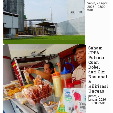
Senin, 27 April
2026 | 08:00
WIB
Saham
JPFA:
Potensi
Cuan
Dobel
dari Gizi
Nasional
&
Hilirisasi
Unggas
Jumat, 23
Januari 2026
| 06:00 WIB