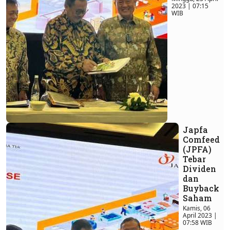
2023 | 07:15
WIB
Japfa
Comfeed
(JPFA)
Tebar
Dividen
dan
Buyback
Saham
Kamis, 06
April 2023 |
07:58 WIB