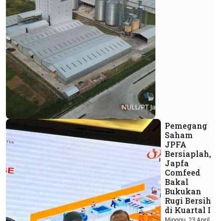
Pemegang
Saham
JPFA
Bersiaplah,
Japfa
Comfeed
Bakal
Bukukan
Rugi Bersih
di Kuartal I
Minggu, 23 April