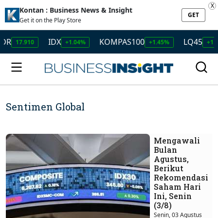
X
Kontan : Business News & Insight
GET
Get it on the Play Store
IDX
KOMPAS100
LQ45
ISSI
+1.04%
+1.45%
+1.50%
Sentimen Global
Mengawali
Bulan
Agustus,
Berikut
Rekomendasi
Saham Hari
Ini, Senin
(3/8)
Senin, 03 Agustus