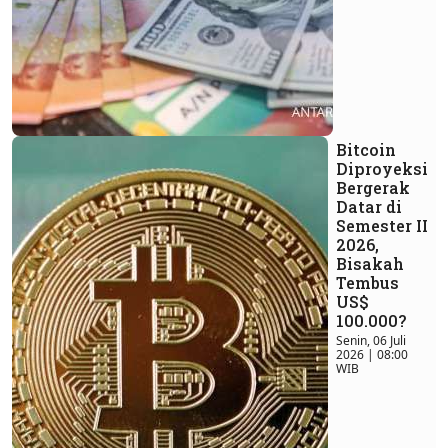
Bitcoin
Diproyeksi
Bergerak
Datar di
Semester II
2026,
Bisakah
Tembus
US$
100.000?
Senin, 06 Juli
2026 | 08:00
WIB