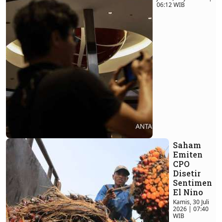
06:12 WIB
Saham
Emiten
CPO
Disetir
Sentimen
El Nino
Kamis, 30 Juli
2026 | 07:40
WIB