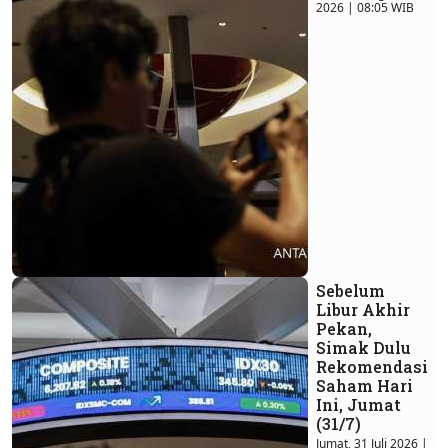
2026 | 08:05 WIB
Sebelum
Libur Akhir
Pekan,
Simak Dulu
Rekomendasi
Saham Hari
Ini, Jumat
(31/7)
Jumat, 31 Juli 2026 |