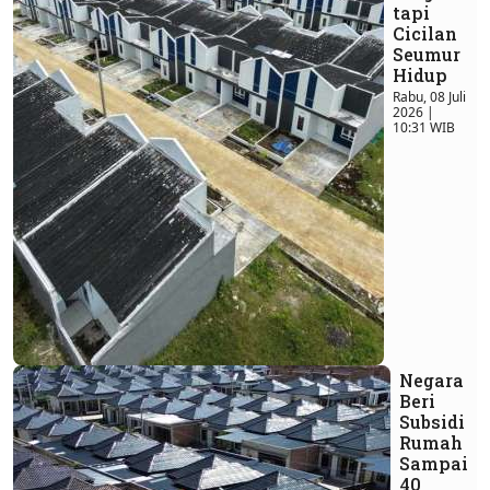
tapi
Cicilan
Seumur
Hidup
Rabu, 08 Juli
2026 |
10:31 WIB
Negara
Beri
Subsidi
Rumah
Sampai
40