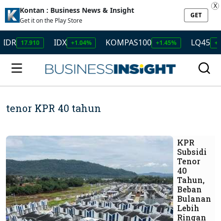
X
Kontan : Business News & Insight
GET
Get it on the Play Store
IDR
IDX
KOMPAS100
LQ45
17.910
+1.04%
+1.45%
+1.
tenor KPR 40 tahun
KPR
Subsidi
Tenor
40
Tahun,
Beban
Bulanan
Lebih
Ringan