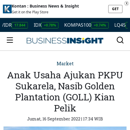
X
Kontan : Business News & Insight
GET
Get it on the Play Store
IDX
KOMPAS100
LQ45
17.844
+0.78%
+0.74%
+0.59%
Market
Anak Usaha Ajukan PKPU
Sukarela, Nasib Golden
Plantation (GOLL) Kian
Pelik
Jumat, 16 September 2022 | 17:34 WIB