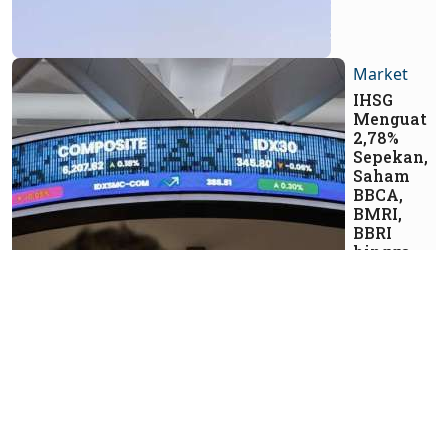
Market
IHSG
Menguat
2,78%
Sepekan,
Saham
BBCA,
BMRI,
BBRI
hingga
BUMI
bisa Jadi
Pilihan