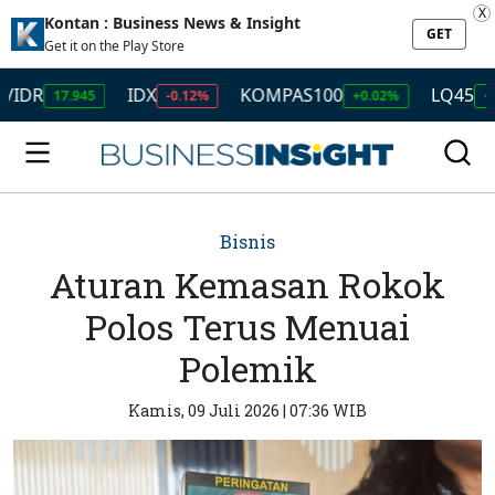
X
Kontan : Business News & Insight
GET
Get it on the Play Store
IDX
KOMPAS100
LQ45
17.945
-0.12%
+0.02%
+0.01%
Bisnis
Aturan Kemasan Rokok
Polos Terus Menuai
Polemik
Kamis, 09 Juli 2026 | 07:36 WIB