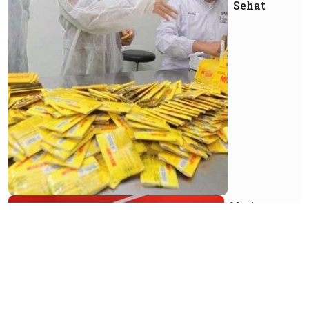
Sehat
Market
Strategi
Promosi
Mendorong
Laba AMRT
Semakin
Tinggi