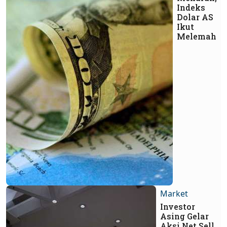
Indeks
Dolar AS
Ikut
Melemah
Market
Investor
Asing Gelar
Aksi Net Sell