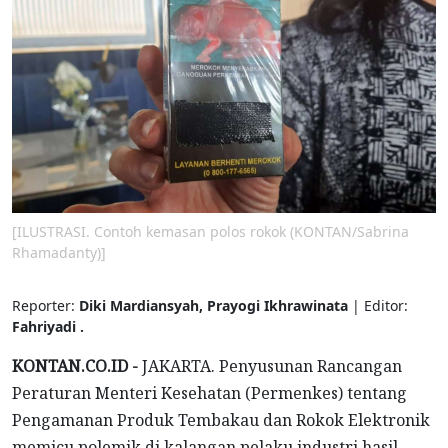
[ILUSTRASI. Contoh kemasan polos rokok (KONTAN/Sabrina
Rhamadanty)]
Reporter:
Diki Mardiansyah, Prayogi Ikhrawinata
| Editor:
Fahriyadi .
KONTAN.CO.ID -
JAKARTA. Penyusunan Rancangan
Peraturan Menteri Kesehatan (Permenkes) tentang
Pengamanan Produk Tembakau dan Rokok Elektronik
memicu polemik di kalangan pelaku industri hasil