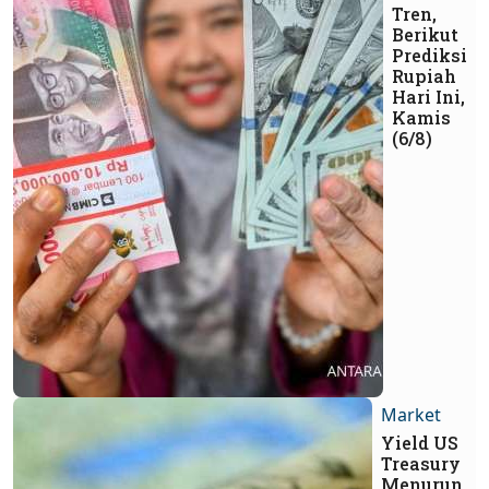
Tren,
Berikut
Prediksi
Rupiah
Hari Ini,
Kamis
(6/8)
Market
Yield US
Treasury
Menurun,