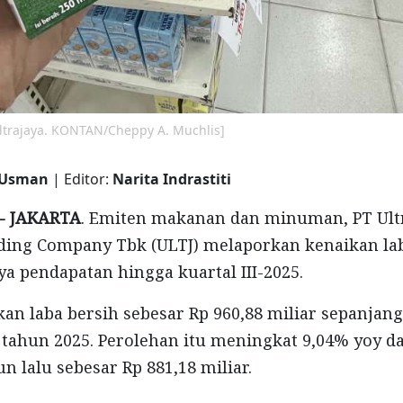
Ultrajaya. KONTAN/Cheppy A. Muchlis]
 Usman
| Editor:
Narita Indrastiti
- JAKARTA
. Emiten makanan dan minuman, PT Ult
ding Company Tbk (ULTJ) melaporkan kenaikan lab
a pendapatan hingga kuartal III-2025.
an laba bersih sebesar Rp 960,88 miliar sepanjan
tahun 2025. Perolehan itu meningkat 9,04% yoy da
n lalu sebesar Rp 881,18 miliar.