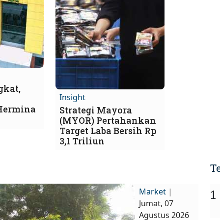
kat,
Insight
Hermina
Strategi Mayora
(MYOR) Pertahankan
Target Laba Bersih Rp
3,1 Triliun
T
Market
|
1
Jumat, 07
Agustus 2026