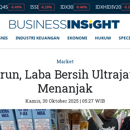
ISSI
IDX30
IDXHIDIV20
ID
%
-0.29%
-0.46%
-0.35%
SNIS
INDUSTRI KEUANGAN
EKONOMI
HUKUM
SPEC
Market
run, Laba Bersih Ultraja
Menanjak
Kamis, 30 Oktober 2025 | 05:27 WIB