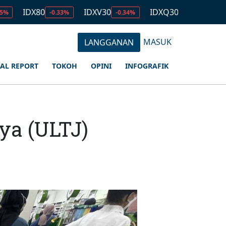
X80
IDXV30
IDXQ30
EMAS
-0.33%
-0.34%
-0.53%
2.679.
MASUK
LANGGANAN
IAL REPORT
TOKOH
OPINI
INFOGRAFIK
ya (ULTJ)