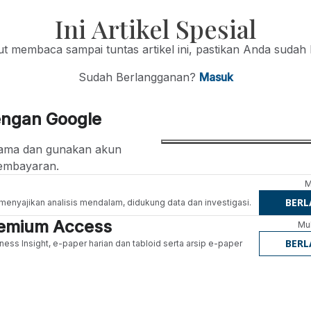
Ini Artikel Spesial
jut membaca sampai tuntas artikel ini, pastikan Anda sudah
Sudah Berlangganan?
Masuk
engan Google
ertama dan gunakan akun
embayaran.
M
BER
g menyajikan analisis mendalam, didukung data dan investigasi.
Premium Access
Mul
BER
ness Insight, e-paper harian dan tabloid serta arsip e-paper