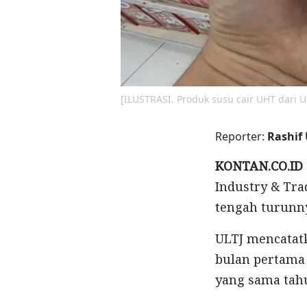
[ILUSTRASI. Produk susu cair UHT dari 
Reporter:
Rashif
KONTAN.CO.ID 
Industry & Tra
tengah turunny
ULTJ mencatatk
bulan pertama 
yang sama tahu