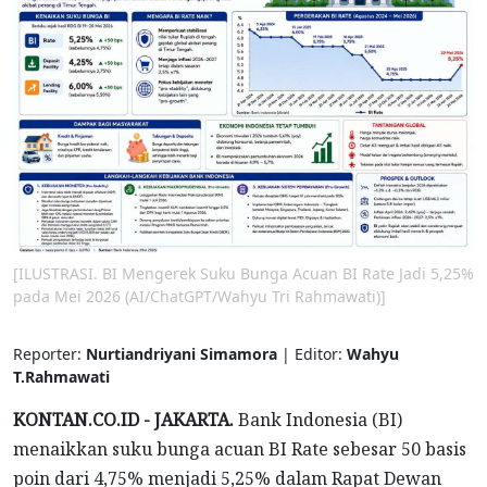
[ILUSTRASI. BI Mengerek Suku Bunga Acuan BI Rate Jadi 5,25%
pada Mei 2026 (AI/ChatGPT/Wahyu Tri Rahmawati)]
Reporter:
Nurtiandriyani Simamora
| Editor:
Wahyu
T.Rahmawati
KONTAN.CO.ID - JAKARTA.
Bank Indonesia (BI)
menaikkan suku bunga acuan BI Rate sebesar 50 basis
poin dari 4,75% menjadi 5,25% dalam Rapat Dewan