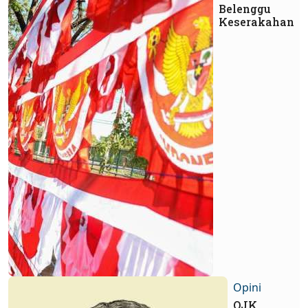
Belenggu
Keserakahan
Opini
OJK