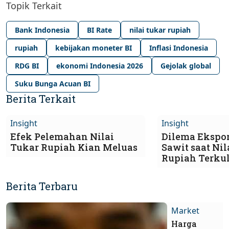
Topik Terkait
Bank Indonesia
BI Rate
nilai tukar rupiah
rupiah
kebijakan moneter BI
Inflasi Indonesia
RDG BI
ekonomi Indonesia 2026
Gejolak global
Suku Bunga Acuan BI
Berita Terkait
Insight
Insight
Efek Pelemahan Nilai
Dilema Ekspor
Tukar Rupiah Kian Meluas
Sawit saat Nil
Rupiah Terkul
Berita Terbaru
Market
Harga