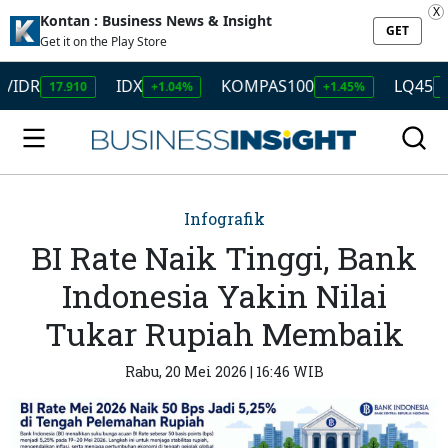
X
Kontan : Business News & Insight
GET
Get it on the Play Store
R
IDX
KOMPAS100
LQ45
17.910
+1.04%
+1.45%
+1.50%
Infografik
BI Rate Naik Tinggi, Bank
Indonesia Yakin Nilai
Tukar Rupiah Membaik
Rabu, 20 Mei 2026 | 16:46 WIB