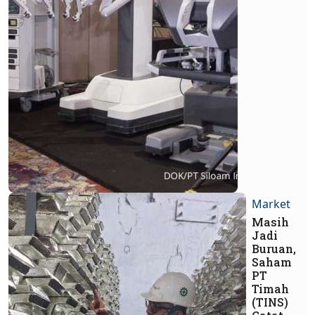
Market
Masih
Jadi
Buruan,
Saham
PT
Timah
(TINS)