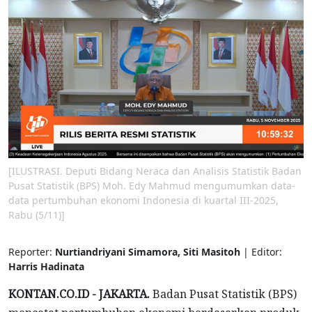
[ILUSTRASI. Deputi Bidang Neraca dan Analisis Statistik Badan
Pusat Statistik (BPS) Moh. Edy Mahmud mengumumkan data-
data pertumbuhan ekonomi Indonesia di kuartal III-2025,
Rabu (5/11)]
Reporter:
Nurtiandriyani Simamora, Siti Masitoh
| Editor:
Harris Hadinata
KONTAN.CO.ID - JAKARTA.
Badan Pusat Statistik (BPS)