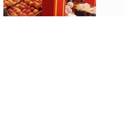
Ekonomi
Pekerja
Bergeser
ke
Sektor
Informal