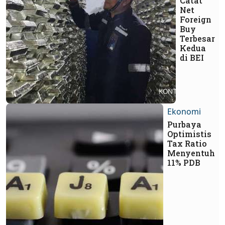
Catat
Net
Foreign
Buy
Terbesar
Kedua
di BEI
Ekonomi
Purbaya
Optimistis
Tax Ratio
Menyentuh
11% PDB