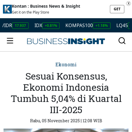
X
Kontan : Business News & Insight
GET
Get it on the Play Store
R
IDX
KOMPAS100
LQ45
17.937
+0.81%
+1.18%
+1.24
Ekonomi
Sesuai Konsensus,
Ekonomi Indonesia
Tumbuh 5,04% di Kuartal
III-2025
Rabu, 05 November 2025 | 12:08 WIB