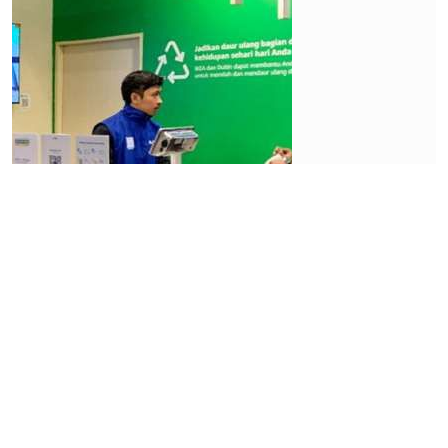
Industri
keuangan
Setrum
Paylater
Kian
Terasa di
Ekosistem
Motor