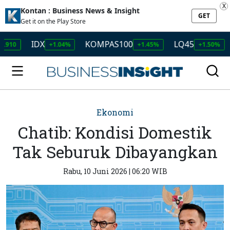
X
Kontan : Business News & Insight
GET
Get it on the Play Store
IDX
KOMPAS100
LQ45
ISSI
+1.04%
+1.45%
+1.50%
Ekonomi
Chatib: Kondisi Domestik
Tak Seburuk Dibayangkan
Rabu, 10 Juni 2026 | 06:20 WIB