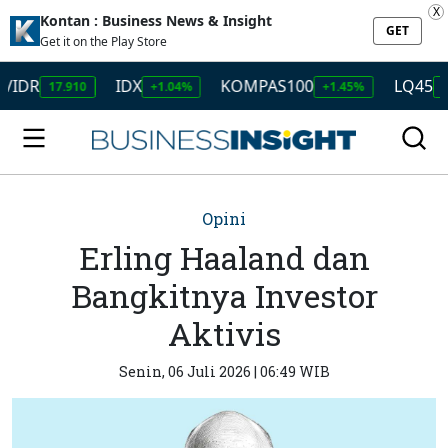
X
Kontan : Business News & Insight
GET
Get it on the Play Store
IDX
KOMPAS100
LQ45
17.910
+1.04%
+1.45%
+1.50%
Opini
Erling Haaland dan
Bangkitnya Investor
Aktivis
Senin, 06 Juli 2026 | 06:49 WIB