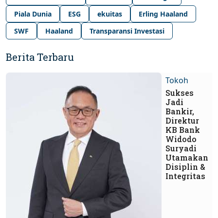
Piala Dunia
ESG
ekuitas
Erling Haaland
SWF
Haaland
Transparansi Investasi
Berita Terbaru
Tokoh
Sukses
Jadi
Bankir,
Direktur
KB Bank
Widodo
Suryadi
Utamakan
Disiplin &
Integritas