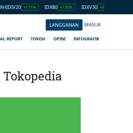
0
IDX80
IDXV30
IDXQ30
+1.11%
+1.52%
+0.81%
+1.23
MASUK
LANGGANAN
IAL REPORT
TOKOH
OPINI
INFOGRAFIK
i Tokopedia