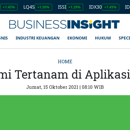
LQ45
ISSI
IDX30
IDXHIDIV2
+1.50%
+1.29%
+1.45%
SNIS
INDUSTRI KEUANGAN
EKONOMI
HUKUM
SPEC
HOME
i Tertanam di Aplikas
Jumat, 15 Oktober 2021 | 08:10 WIB