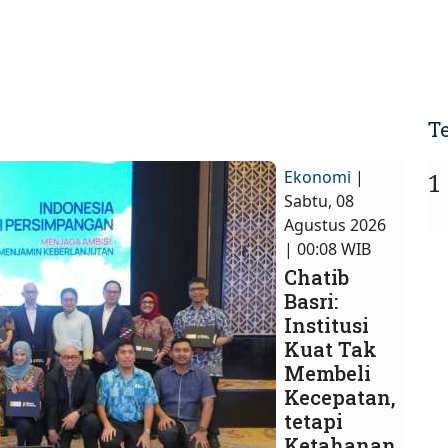
T
Ekonomi
|
1
Sabtu, 08
Agustus 2026
| 00:08 WIB
Chatib
Basri:
Institusi
Kuat Tak
Membeli
Kecepatan,
tetapi
Ketahanan