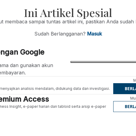
Ini Artikel Spesial
jut membaca sampai tuntas artikel ini, pastikan Anda sudah
Sudah Berlangganan?
Masuk
engan Google
ertama dan gunakan akun
embayaran.
M
BER
g menyajikan analisis mendalam, didukung data dan investigasi.
Premium Access
Mul
BER
ness Insight, e-paper harian dan tabloid serta arsip e-paper