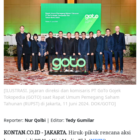
[ILUSTRASI. Jajaran direksi dan komisaris PT GoTo Gojek
Tokopedia (GOTO) saat Rapat Umum Pemegang Saham
Tahunan (RUPST) di Jakarta, 11 Juni 2024. DOK/GOTO]
Reporter:
Nur Qolbi
| Editor:
Tedy Gumilar
KONTAN.CO.ID - JAKARTA.
Hiruk-pikuk rencana aksi