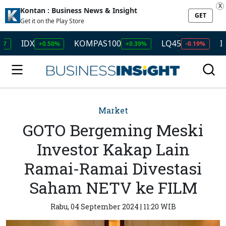
X
Kontan : Business News & Insight
GET
Get it on the Play Store
IDX
KOMPAS100
LQ45
ISSI
+0.50%
+0.39%
-0.19%
+0
Market
GOTO Bergeming Meski
Investor Kakap Lain
Ramai-Ramai Divestasi
Saham NETV ke FILM
Rabu, 04 September 2024 | 11:20 WIB