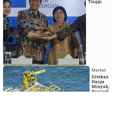
Tinggi
Market
Ditekan
Harga
Minyak,
Prospek
MEDC
Masih
Menarik
Disimak