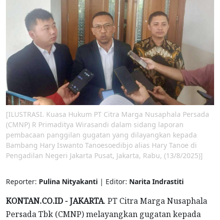
[ILUSTRASI. Kuasa Hukum PT Citra Marga Nusaphala Persada
(CMNP) R Primaditya Wirasandi dalam sidang laporan
pembacaan panggilan gugatan yang dilayangkan kepada
Bambang Hary Iswanto Tanoesoedibjo alias Hary Tanoe di
Pengadilan Negeri Jakarta Pusat, Jakarta, Rabu, (13/8/2025)]
Reporter:
Pulina Nityakanti
| Editor:
Narita Indrastiti
KONTAN.CO.ID - JAKARTA
. PT Citra Marga Nusaphala
Persada Tbk (CMNP) melayangkan gugatan kepada