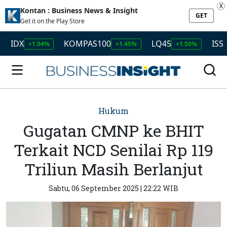
X
Kontan : Business News & Insight
GET
Get it on the Play Store
IDX
KOMPAS100
LQ45
ISSI
+1.04%
+1.45%
+1.50%
+1.
Hukum
Gugatan CMNP ke BHIT
Terkait NCD Senilai Rp 119
Triliun Masih Berlanjut
Sabtu, 06 September 2025 | 22:22 WIB