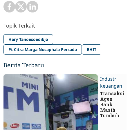
Topik Terkait
Hary Tanoesoedibjo
Pt Citra Marga Nusaphala Persada
BHIT
Berita Terbaru
Industri
keuangan
Transaksi
Agen
Bank
Masih
Tumbuh