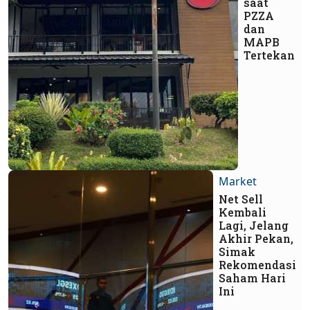
saat
PZZA
dan
MAPB
Tertekan
Market
Net Sell
Kembali
Lagi, Jelang
Akhir Pekan,
Simak
Rekomendasi
Saham Hari
Ini