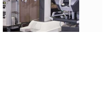
Market
Masih
Jadi
Buruan,
Saham
PT
Timah
(TINS)
Catat
Net