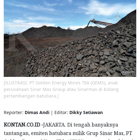
[ILUSTRASI. PT Golden Energy Mines Tbk (GEMS), anak
perusahaan Sinar Mas Group atau Sinarmas di bidang
pertambangan batubara.]
Reporter:
Dimas Andi
| Editor:
Dikky Setiawan
KONTAN.CO.ID -
JAKARTA. Di tengah banyaknya
tantangan, emiten batubara milik Grup Sinar Mas, PT