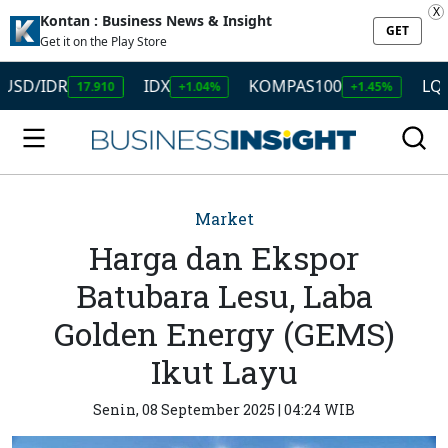
X
Kontan : Business News & Insight
GET
Get it on the Play Store
IDR
IDX
KOMPAS100
LQ45
17.910
+1.04%
+1.45%
+1
Market
Harga dan Ekspor
Batubara Lesu, Laba
Golden Energy (GEMS)
Ikut Layu
Senin, 08 September 2025 | 04:24 WIB