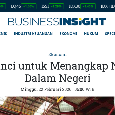
5
ISSI
IDX30
IDXHIDIV20
+1.50%
+1.29%
+1.45%
+1.1
SNIS
INDUSTRI KEUANGAN
EKONOMI
HUKUM
SPEC
Ekonomi
 Kunci untuk Menangkap 
Dalam Negeri
Minggu, 22 Februari 2026 | 06:00 WIB