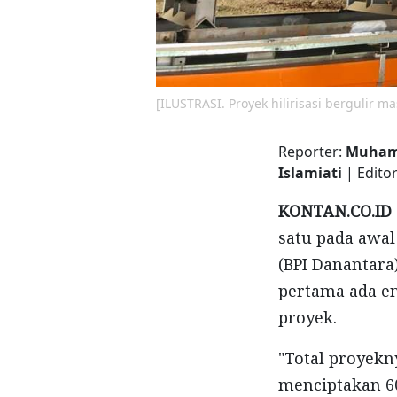
[ILUSTRASI. Proyek hilirisasi bergulir 
Reporter:
Muhamm
Islamiati
| Edito
KONTAN.CO.ID
satu pada awal
(BPI Danantara)
pertama ada en
proyek.
"Total proyekny
menciptakan 60