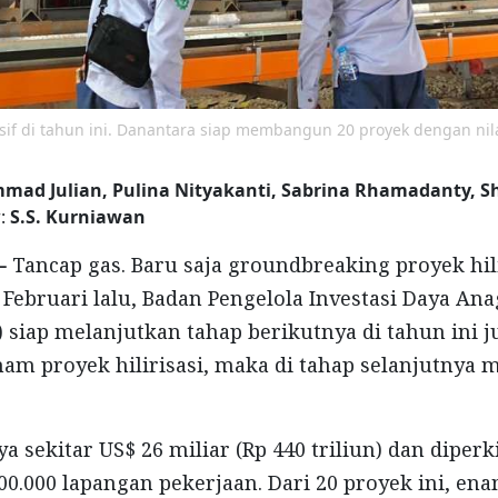
masif di tahun ini. Danantara siap membangun 20 proyek dengan nila
ad Julian, Pulina Nityakanti, Sabrina Rhamadanty, S
r:
S.S. Kurniawan
 -
Tancap gas. Baru saja groundbreaking proyek hili
 Februari lalu, Badan Pengelola Investasi Daya An
 siap melanjutkan tahap berikutnya di tahun ini ju
am proyek hilirisasi, maka di tahap selanjutnya 
a sekitar US$ 26 miliar (Rp 440 triliun) dan diper
0.000 lapangan pekerjaan. Dari 20 proyek ini, en