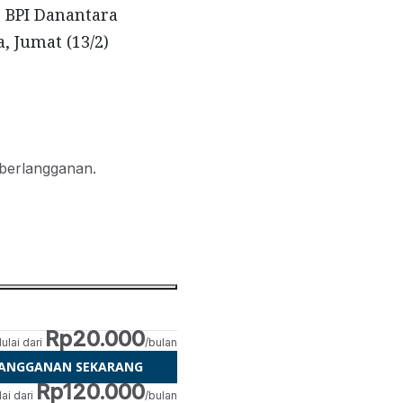
 BPI Danantara
, Jumat (13/2)
 berlangganan.
Rp20.000
ulai dari
/bulan
LANGGANAN SEKARANG
Rp120.000
ai dari
/bulan