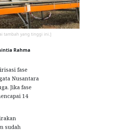
i tambah yang tinggi ini.]
hintia Rahma
risasi fase
agata Nusantara
ga. Jika fase
mencapai 14
kirakan
am sudah