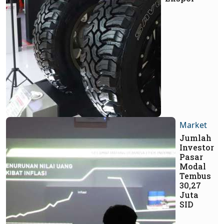
Market
Jumlah
Investor
Pasar
Modal
Tembus
30,27
Juta
SID