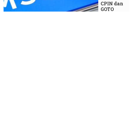
CPIN dan
GOTO
Market
IHSG
Menguat
2,78%
Sepekan,
Saham
BBCA,
BMRI,
BBRI
hingga
BUMI