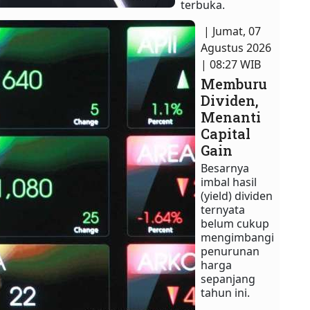
terbuka.
| Jumat, 07
Agustus 2026
| 08:27 WIB
Memburu
Dividen,
Menanti
Capital
Gain
Besarnya
imbal hasil
(yield) dividen
ternyata
belum cukup
mengimbangi
penurunan
harga
sepanjang
tahun ini.