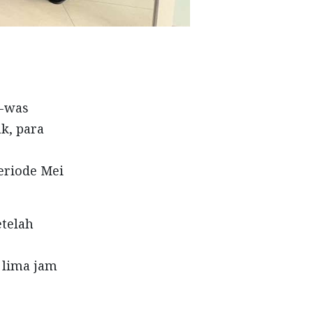
s-was
k, para
eriode Mei
telah
 lima jam