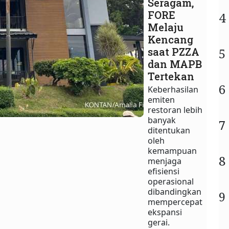
Seragam,
FORE
4
Melaju
Kencang
saat PZZA
5
dan MAPB
Tertekan
6
Keberhasilan
emiten
restoran lebih
banyak
7
ditentukan
oleh
kemampuan
8
menjaga
efisiensi
operasional
dibandingkan
9
mempercepat
ekspansi
gerai.