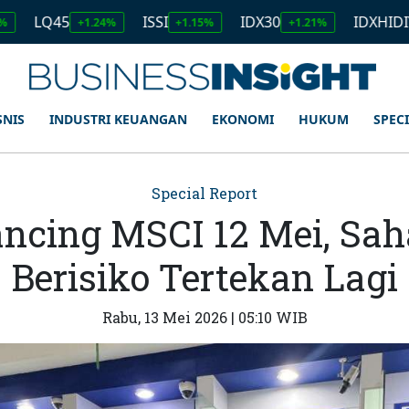
5
ISSI
IDX30
IDXHIDIV20
+1.24%
+1.15%
+1.21%
+0.89
SNIS
INDUSTRI KEUANGAN
EKONOMI
HUKUM
SPEC
Special Report
ancing MSCI 12 Mei, Sa
Berisiko Tertekan Lagi
Rabu, 13 Mei 2026 | 05:10 WIB