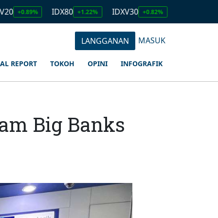
IDX80
IDXV30
IDXQ30
E
%
+1.22%
+0.82%
+1.03%
MASUK
LANGGANAN
IAL REPORT
TOKOH
OPINI
INFOGRAFIK
ham Big Banks