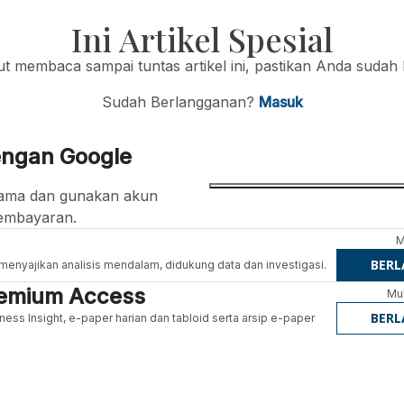
Ini Artikel Spesial
jut membaca sampai tuntas artikel ini, pastikan Anda sudah
Sudah Berlangganan?
Masuk
engan Google
ertama dan gunakan akun
embayaran.
M
BER
g menyajikan analisis mendalam, didukung data dan investigasi.
Premium Access
Mul
BER
ness Insight, e-paper harian dan tabloid serta arsip e-paper