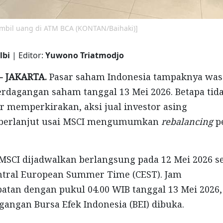
bil uang di ATM BCA (KONTAN/Baihaki)]
lbi
| Editor:
Yuwono Triatmodjo
- JAKARTA.
Pasar saham Indonesia tampaknya wa
dagangan saham tanggal 13 Mei 2026. Betapa tida
 memperkirakan, aksi jual investor asing
berlanjut usai MSCI mengumumkan
rebalancing
p
CI dijadwalkan berlangsung pada 12 Mei 2026 se
entral European Summer Time (CEST). Jam
patan dengan pukul 04.00 WIB tanggal 13 Mei 2026,
angan Bursa Efek Indonesia (BEI) dibuka.