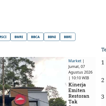
MSCI
BMRI
BBCA
BBNI
BBRI
T
Market
|
1
Jumat, 07
Agustus 2026
| 10:10 WIB
2
Kinerja
Emiten
3
Restoran
Tak