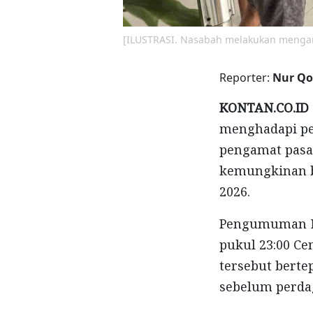
[ILUSTRASI. Nasabah melakukan mengam
Reporter:
Nur Qo
KONTAN.CO.ID 
menghadapi per
pengamat pasar
kemungkinan 
2026.
Pengumuman MS
pukul 23:00 C
tersebut berte
sebelum perdag