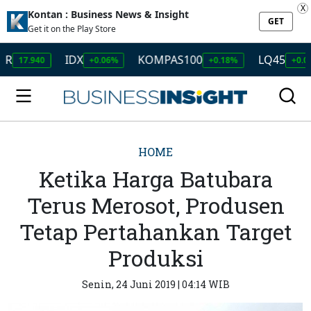
X
Kontan : Business News & Insight
GET
Get it on the Play Store
IDX
KOMPAS100
LQ45
I
40
+0.06%
+0.18%
+0.08%
HOME
Ketika Harga Batubara
Terus Merosot, Produsen
Tetap Pertahankan Target
Produksi
Senin, 24 Juni 2019 | 04:14 WIB