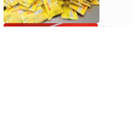
Market
Strategi
Promosi
Mendorong
Laba AMRT
Semakin
Tinggi