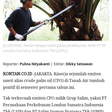
[ILUSTRASI. Panen kelapa sawit pada perkebunan milik PT PP
London Sumatra Indonesia Tbk (LSIP).]
Reporter:
Pulina Nityakanti
| Editor:
Dikky Setiawan
KONTAN.CO.ID -
JAKARTA. Kinerja sejumlah emiten
sawit alias crude palm oil (CPO) di Tanah Air tumbuh
positif di semester pertama tahun ini.
Tak terkecuali emiten CPO milik Grup Salim, yakni PT
Perusahaan Perkebunan London Sumatra Indonesia
Tbk (LSIP) dan PT Salim Ivomas Pratama Tbk (SIMP).