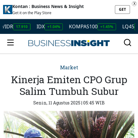
X
Kontan : Business News & Insight
GET
Get it on the Play Store
IDX
KOMPAS100
LQ45
17.910
+1.04%
+1.45%
+1.50%
Market
Kinerja Emiten CPO Grup
Salim Tumbuh Subur
Senin, 11 Agustus 2025 | 05:45 WIB