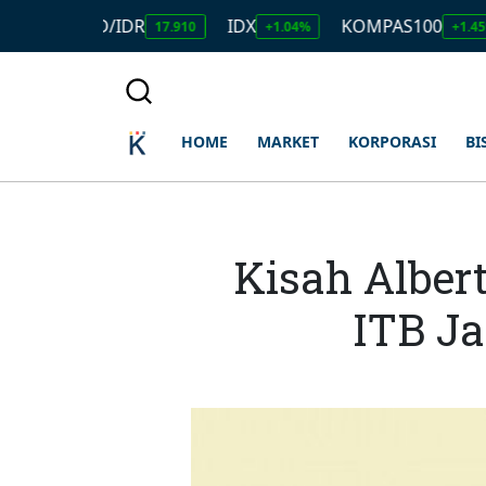
USD/IDR
IDX
KOMPAS100
LQ
17.910
+1.04%
+1.45%
HOME
MARKET
KORPORASI
BI
Kisah Alber
ITB Ja