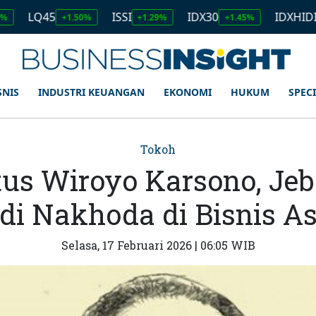
45
ISSI
IDX30
IDXHIDIV20
+1.50%
+1.29%
+1.45%
+1.
SNIS
INDUSTRI KEUANGAN
EKONOMI
HUKUM
SPEC
Tokoh
tus Wiroyo Karsono, Jeb
di Nakhoda di Bisnis A
Selasa, 17 Februari 2026 | 06:05 WIB