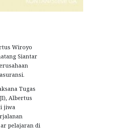
ertus Wiroyo
matang Siantar
perusahaan
 asuransi.
laksana Tugas
I), Albertus
i jiwa
erjalanan
ar pelajaran di