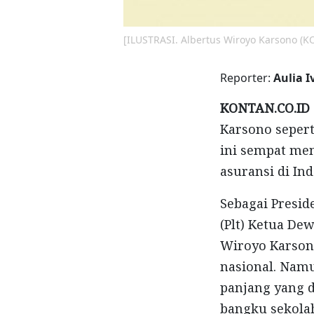
[ILUSTRASI. Albertus Wiroyo Karsono (
Reporter:
Aulia 
KONTAN.CO.ID 
Karsono sepert
ini sempat me
asuransi di Ind
Sebagai Presid
(Plt) Ketua De
Wiroyo Karsono
nasional. Namu
panjang yang d
bangku sekola