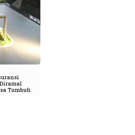
suransi
 Diramal
isa Tumbuh