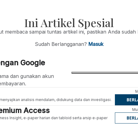
Ini Artikel Spesial
jut membaca sampai tuntas artikel ini, pastikan Anda sudah
Sudah Berlangganan?
Masuk
engan Google
ertama dan gunakan akun
embayaran.
M
BER
g menyajikan analisis mendalam, didukung data dan investigasi.
Premium Access
Mul
BER
ness Insight, e-paper harian dan tabloid serta arsip e-paper