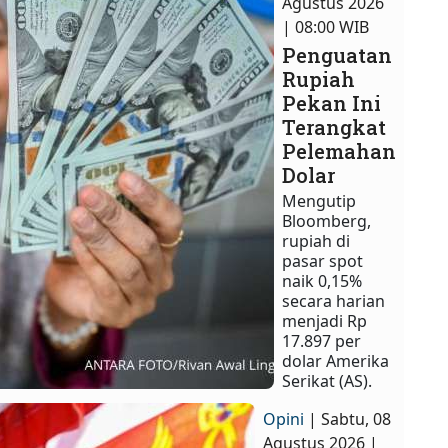
Agustus 2026
| 08:00 WIB
Penguatan
Rupiah
Pekan Ini
Terangkat
Pelemahan
Dolar
Mengutip
Bloomberg,
rupiah di
pasar spot
naik 0,15%
secara harian
menjadi Rp
17.897 per
dolar Amerika
Serikat (AS).
Opini
| Sabtu, 08
Agustus 2026 |