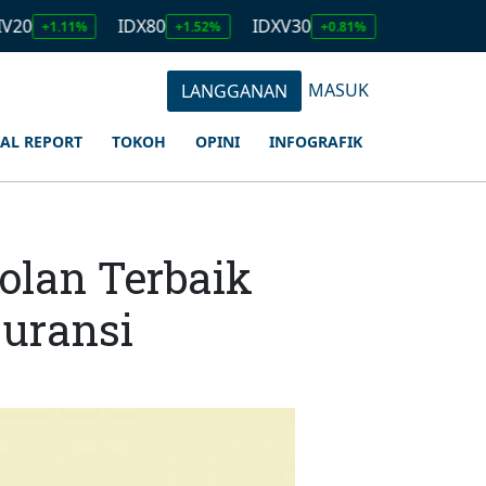
IDX80
IDXV30
IDXQ30
11%
+1.52%
+0.81%
+1.23%
MASUK
LANGGANAN
IAL REPORT
TOKOH
OPINI
INFOGRAFIK
olan Terbaik
suransi