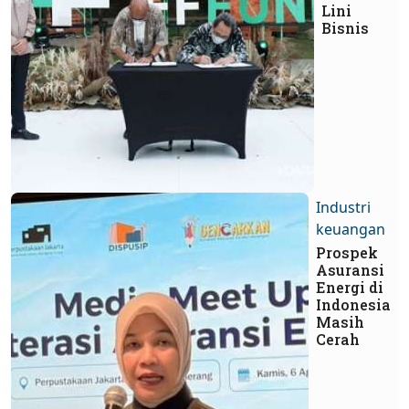
Lini
Bisnis
Industri
keuangan
Prospek
Asuransi
Energi di
Indonesia
Masih
Cerah