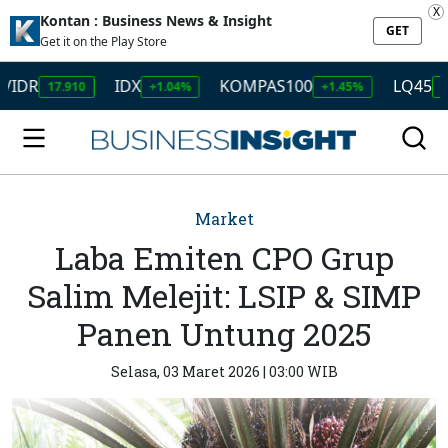
X
Kontan : Business News & Insight
GET
Get it on the Play Store
IDX
KOMPAS100
LQ45
17.910
+1.04%
+1.45%
+1.50%
Market
Laba Emiten CPO Grup
Salim Melejit: LSIP & SIMP
Panen Untung 2025
Selasa, 03 Maret 2026 | 03:00 WIB