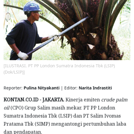
[ILUSTRASI. PT PP London Sumatra Indonesia Tbk (LSIP)
(Dok/LSIP)]
Reporter:
Pulina Nityakanti
| Editor:
Narita Indrastiti
KONTAN.CO.ID - JAKARTA.
Kinerja emiten
crude palm
oil
(CPO) Grup Salim masih mekar. PT PP London
Sumatra Indonesia Tbk (LSIP) dan PT Salim Ivomas
Pratama Tbk (SIMP) mengantongi pertumbuhan laba
dan pendapatan.