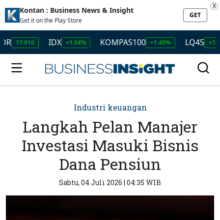
X
Kontan : Business News & Insight
GET
Get it on the Play Store
IDX
KOMPAS100
LQ45
7.910
+1.04%
+1.45%
+1.50%
Industri keuangan
Langkah Pelan Manajer
Investasi Masuki Bisnis
Dana Pensiun
Sabtu, 04 Juli 2026 | 04:35 WIB